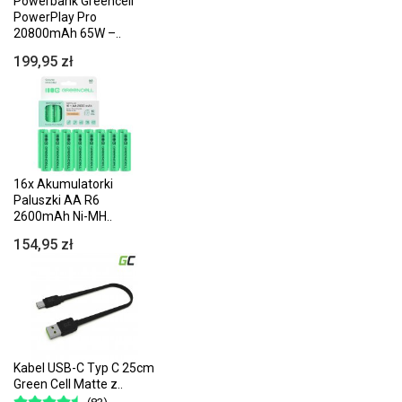
Powerbank Greencell
PowerPlay Pro
20800mAh 65W –..
199,95 zł
16x Akumulatorki
Paluszki AA R6
2600mAh Ni-MH..
154,95 zł
Kabel USB-C Typ C 25cm
Green Cell Matte z..