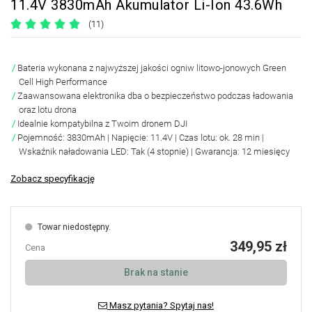
11.4V 3830mAh Akumulator Li-Ion 43.6Wh
(11)
Bateria wykonana z najwyższej jakości ogniw litowo-jonowych Green
Cell High Performance
Zaawansowana elektronika dba o bezpieczeństwo podczas ładowania
oraz lotu drona
Idealnie kompatybilna z Twoim dronem DJI
Pojemność: 3830mAh | Napięcie: 11.4V | Czas lotu: ok. 28 min |
Wskaźnik naładowania LED: Tak (4 stopnie) | Gwarancja: 12 miesięcy
Zobacz specyfikację
Towar niedostępny.
349,95 zł
Cena
Brak na stanie
Masz pytania? Spytaj nas!