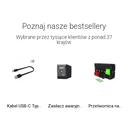
Poznaj nasze bestsellery
Wybrane przez tysiące klientów z ponad 37
krajów
Kabel USB-C Typ C 25cm Green Cell Matte z szybkim ładowaniem Ultra Charge, Quick Charge 3.0
Zasilacz awaryjny UPS Greencell 650VA 360W PowerProof z wyświetlaczem LCD
Przetwornica napięcia Inwerter Green Cell® 12V na 230V 3000W/6000W Modyfikowana sinusoida