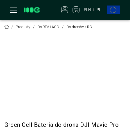
PLN
PL
Produkty
Do RTV i AGD
Do dronów / RC
Green Cell Bateria do drona DJI Mavic Pro