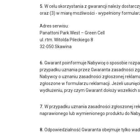
5.
W celu skorzystania z gwarancji należy dostarcz
oraz (3) w miarę możliwości - wypełniony formular
Adres serwisu:
Panattoni Park West – Green Cell
ul. rtm. Witolda Pileckiego 8
32-050 Skawina
6.
Gwarant poinformuje Nabywcę o sposobie rozpatrz
przypadku uznania przez Gwaranta zasadności zgł
Nabywcy o uznaniu zasadności zgłoszonej reklamac
zgłoszone w formularzu reklamacji. Jeżeli usunię
wydłużeniu, przy czym Gwarant dołoży wszelkich 
7.
W przypadku uznania zasadności zgłoszonej rek
naprawionego lub wymienionego produktu do Nab
8.
Odpowiedzialność Gwaranta obejmuje tylko wady