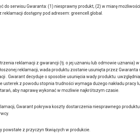
yć do serwisu Gwaranta: (1) niesprawny produkt, (2) w miarę możliwości
z reklamacji dostępny pod adresem: greencell.global.
enia reklamacji z gwarancji (tj. o jej uznaniu lub odmowie uznania) w
oszonej reklamacji, wada produktu zostanie usunięta przez Gwaranta 
ji . Gwarant decyduje o sposobie usunięcia wady produktu. uwzględni
cie usterek z powodu stopnia trudności wymaga dużego nakładu pracy l
starań, aby naprawę wykonać w możliwie najkrótszym czasie.
lamacji, Gwarant pokrywa koszty dostarczenia niesprawnego produktu
ywcy.
 powstałe z przyczyn tkwiących w produkcie.