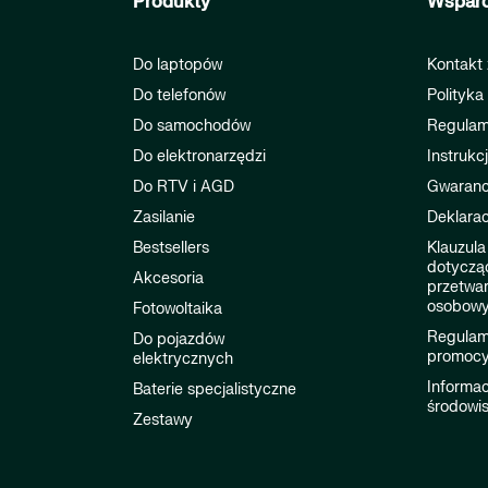
Produkty
Wsparc
Do laptopów
Kontakt 
Do telefonów
Polityka
Do samochodów
Regulam
Do elektronarzędzi
Instrukc
Do RTV i AGD
Gwaranc
Zasilanie
Deklarac
Bestsellers
Klauzula
dotyczą
Akcesoria
przetwa
osobow
Fotowoltaika
Regulami
Do pojazdów
promocy
elektrycznych
Informac
Baterie specjalistyczne
środowi
Zestawy