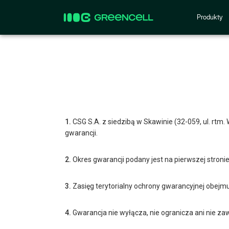
Produkty
1.
CSG S.A. z siedzibą w Skawinie (32-059, ul. rtm.
gwarancji.
2.
Okres gwarancji podany jest na pierwszej stronie
3.
Zasięg terytorialny ochrony gwarancyjnej obejmuj
4.
Gwarancja nie wyłącza, nie ogranicza ani nie z