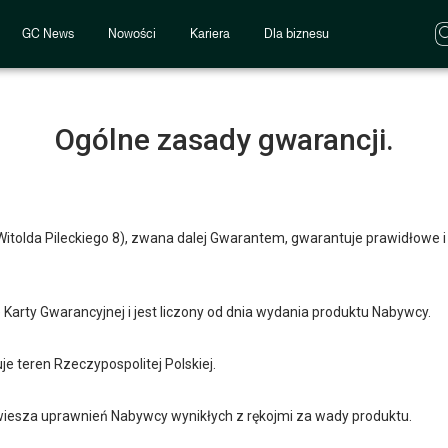
GC News
Nowości
Kariera
Dla biznesu
Ogólne zasady gwarancji.
 Witolda Pileckiego 8), zwana dalej Gwarantem, gwarantuje prawidłowe 
 Karty Gwarancyjnej i jest liczony od dnia wydania produktu Nabywcy.
e teren Rzeczypospolitej Polskiej.
awiesza uprawnień Nabywcy wynikłych z rękojmi za wady produktu.