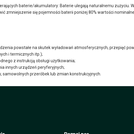
erających baterie/akumulatory: Baterie ulegają naturalnemu zużyciu. W
ć zmniejszenie się pojemności baterii poniżej 80% wartości nominalne
zenia powstałe na skutek wyładowań atmosferycznych, przepięć powstały
h i termicznych itp.);
nego z instrukcją obsługi użytkowania;
a innych urządzeń peryferyjnych;
, samowolnych przeróbek lub zmian konstrukcyjnych.