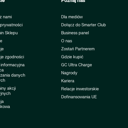
ie
Poznaj nas
z nami
Dla mediów
 prywatności
Dołącz do Smarter Club
in Sklepu
Business panel
je
O nas
je
Zostań Partnerem
je zgodności
Gdzie kupić
 informacyjna
GC Ultra Charge
ca
Nagrody
rzania danych
ych
Kariera
ny akcji
Relacje inwestorskie
jnych
Dofinansowania UE
ja
skowa