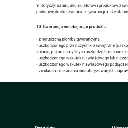
9.
Dotyczy: baterii, akumulatorów i produktów zawi
podstawę do skorzystania z gwarancji może stanowi
10. Gwarancja nie obejmuje produktu:
- z naruszoną plombą gwarancyjną;
- uszkodzonego przez czynniki zewnętrzne (uszkod
zalania, pożaru, umyślnych uszkodzeń mechanicznyc
- uszkodzonego wskutek niewłaściwego lub niezgod
- uszkodzonego wskutek niewłaściwego podłączeni
- ze śladami dokonania nieautoryzowanych napraw