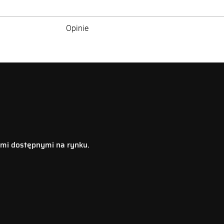
Opinie
orów wykonanych w innych technologiach. Do
rozładowania. To, w połaczeniu z głębokością
ą ludzie) oraz znacznie lżejsze i wydajniejsze
mi dostępnymi na rynku.