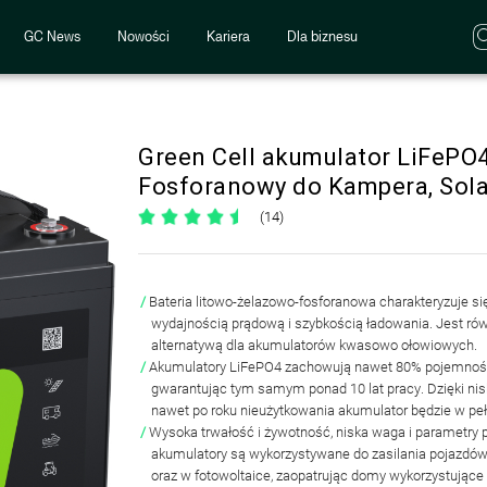
GC News
Nowości
Kariera
Dla biznesu
Green Cell akumulator LiFePO
Fosforanowy do Kampera, Solar
(14)
Bateria litowo-żelazowo-fosforanowa
charakteryzuje s
wydajnością prądową i szybkością ładowania
. Jest ró
alternatywą dla akumulatorów kwasowo ołowiowych.
Akumulatory
LiFePO4 zachowują nawet 80% pojemności
gwarantując tym samym
ponad 10 lat pracy
. Dzięki n
nawet po roku nieużytkowania akumulator będzie w peł
Wysoka trwałość i żywotność, niska waga i parametry
akumulatory są wykorzystywane do zasilania pojazdów
oraz w fotowoltaice
, zaopatrując domy wykorzystujące 