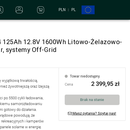
PLN
PL
4 125Ah 12.8V 1600Wh Litowo-Żelazowo-
, systemy Off-Grid
Towar niedostępny.
ię wyjątkową
trwałością,
2 399,95 zł
Cena
wnież żywotniejszą oraz lżejszą
 po 5500 cykli ładowania
,
Brak na stanie
iskiemu samorozładowaniu
ni gotowy do działania
.
Masz pytania? Spytaj nas!
 prądowe powodują, że
 rekreacyjnych i kamperów
panele solarne w energię.