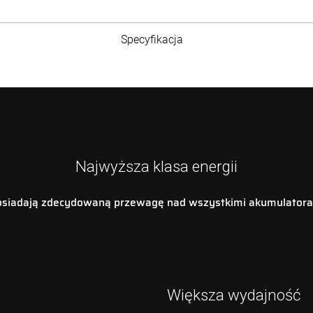
Specyfikacja
Czym jest akumulator LiFePO4?
LiFePO4), oferują znaczne korzyści w porównaniu do akumulat
ść oraz utrzymywanie wysokiego napięcia przez większość cyklu 
łą alternatywą dla poprularnych akumulatorów kwasowo-ołowiowych.
Najwyższa klasa energii
żna je stosować w zamkniętych pomieszczeniach, w których przebywaj
siadają zdecydowaną przewagę nad wszystkimi akumulatora
owo-ołowiowych
Większa wydajność