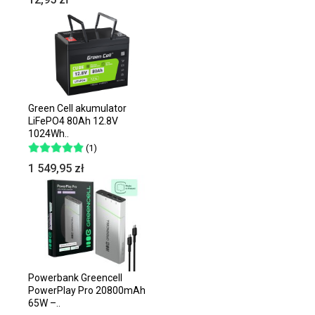
Green Cell akumulator
LiFePO4 80Ah 12.8V
1024Wh..
(1)
1 549,95 zł
Powerbank Greencell
PowerPlay Pro 20800mAh
65W –..