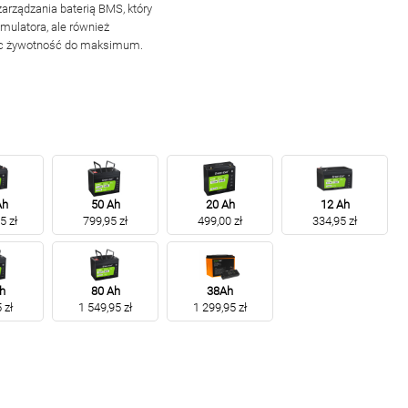
zarządzania baterią BMS
, który
mulatora, ale również
jąc żywotność do maksimum
.
Ah
50 Ah
20 Ah
12 Ah
5 zł
799,95 zł
499,00 zł
334,95 zł
h
80 Ah
38Ah
 zł
1 549,95 zł
1 299,95 zł