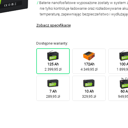
Baterie nanofosfatowe wyposażone zostały w system 
nie tylko kontroluje ładowanie oraz rozładowywanie aku
temperaturę,
zapewniając bezpieczeństwo i wydłuża
Zobacz specyfikację
Dostępne warianty:
125 Ah
172Ah
100 
2 399,95 zł
4 349,95 zł
1 899,9
7 Ah
10 Ah
60 A
289,95 zł
329,95 zł
949,95