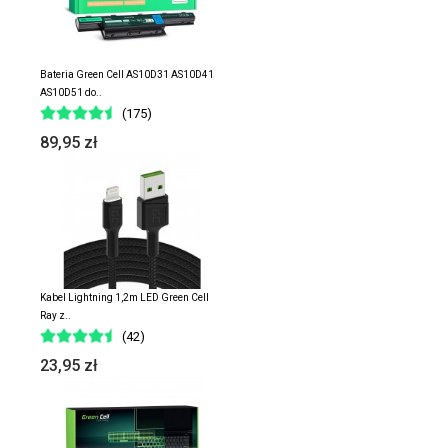
Bateria Green Cell AS10D31 AS10D41
AS10D51 do..
(175)
89,95 zł
Kabel Lightning 1,2m LED Green Cell
Ray z..
(42)
23,95 zł