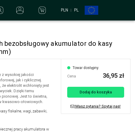
PLN
PL
h bezobsługowy akumulator do kasy
6mm)
Towar dostępny.
36,95 zł
 z wysokiej jakości
Cena
owej, jak i cyklicznej.
że elektrolit wchłonięty jest
wyciek. Dzięki temu
Dodaj do koszyka
 pionowej. Jest to świetna,
rów kwasowo-ołowiowych.
Masz pytania? Spytaj nas!
asy fiskalne, wagi, zabawki,
iecznej pracy akumulatora w