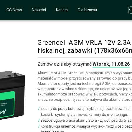
GC News
Nowości
Kariera
Dla biznesu
Greencell AGM VRLA 12V 2.3A
fiskalnej, zabawki (178x36x6
Zamów dziś aby otrzymać:
Wtorek, 11.08.26
Akumulator AGM Green Cell o napięciu 12V to wykonany
materiałów model przystosowany zarówno do pracy bufor
Akumulator oparty jest na technologii AGM, co oznacza, 
w separator z włókna szklanego, co uniemożliwia jego 
akumulator może pracować w wielu pozycjach, nie tylko
znacznie bezpieczniejsza alternatywa dla akumulato
Idealny do pracy buforowej i cyklicznej
- zastosowania: k
kosiarki, systemy alarmowe, kamery do monitoringu.
Bezobsługowa praca akumulatora
- żywotność do 5 lat.
Konstrukcja uniemożliwiająca wyciek
- możliwość bezp