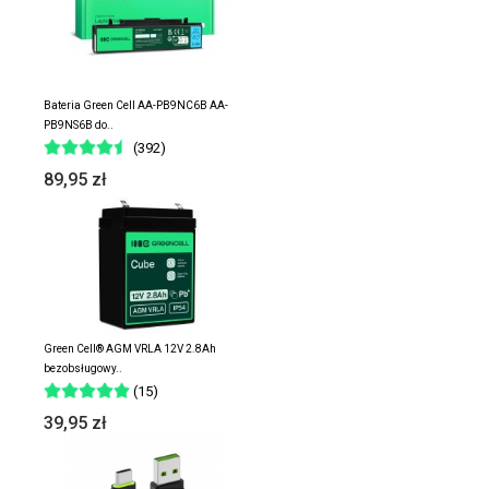
Bateria Green Cell AA-PB9NC6B AA-
PB9NS6B do..
(392)
89,95 zł
Green Cell® AGM VRLA 12V 2.8Ah
bezobsługowy..
(15)
39,95 zł