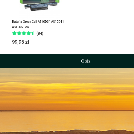
Bateria Green Cell AS10D31 AS10D41
AS10D51 do..
(84)
99,95 zł
Opis