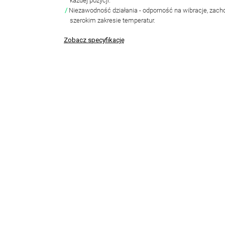
każdej pozycji.
Niezawodność działania
- odporność na wibracje, zac
szerokim zakresie temperatur.
Zobacz specyfikację