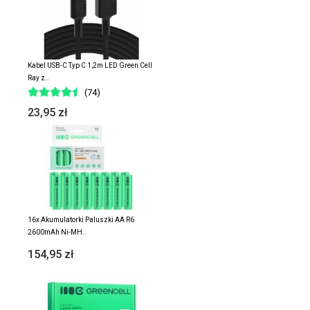
Kabel USB-C Typ C 1,2m LED Green Cell
Ray z..
(74)
23,95 zł
16x Akumulatorki Paluszki AA R6
2600mAh Ni-MH..
154,95 zł