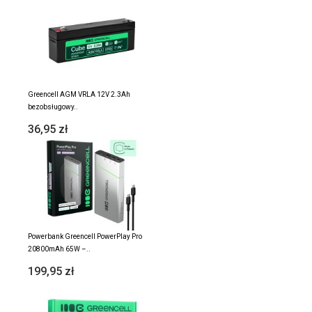
Greencell AGM VRLA 12V 2.3Ah
bezobsługowy..
36,95 zł
Powerbank Greencell PowerPlay Pro
20800mAh 65W –..
199,95 zł