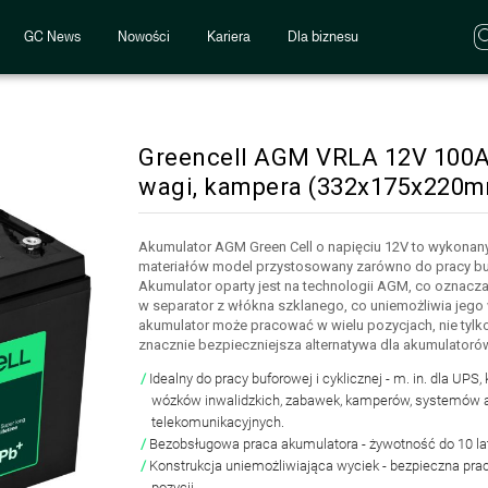
GC News
Nowości
Kariera
Dla biznesu
Greencell AGM VRLA 12V 100A
wagi, kampera (332x175x220
Akumulator AGM Green Cell o napięciu 12V to wykonany
materiałów model przystosowany zarówno do pracy bufor
Akumulator oparty jest na technologii AGM, co oznacza, 
w separator z włókna szklanego, co uniemożliwia jego 
akumulator może pracować w wielu pozycjach, nie tylko
znacznie bezpieczniejsza alternatywa dla akumulato
Idealny do pracy buforowej i cyklicznej
- m. in. dla UPS,
wózków inwalidzkich, zabawek, kamperów, systemów 
telekomunikacyjnych.
Bezobsługowa praca akumulatora
- żywotność do 10 la
Konstrukcja uniemożliwiająca wyciek
- bezpieczna pra
pozycji.