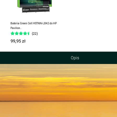
Bateria Green Cell HSTNN-LB42 do HP
Pavilion..
(22)
99,95 zł
Opis