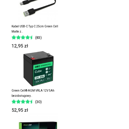
Kabel USB-C Typ C 25cm Green Cell
Matte z..
(83)
12,95 zł
Green Cell® AGM VRLA 12V 5Ah
bezobsługowy..
(30)
52,95 zł