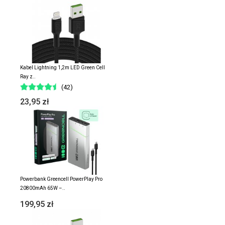
Kabel Lightning 1,2m LED Green Cell
Ray z..
(42)
23,95 zł
Powerbank Greencell PowerPlay Pro
20800mAh 65W –..
199,95 zł