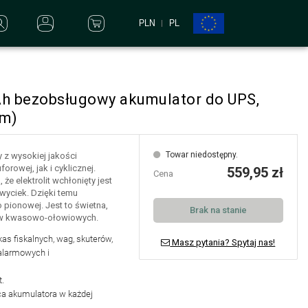
PLN
PL
h bezobsługowy akumulator do UPS,
mm)
Towar niedostępny.
 z wysokiej jakości
owej, jak i cyklicznej.
559,95 zł
Cena
że elektrolit wchłonięty jest
wyciek. Dzięki temu
 pionowej. Jest to świetna,
Brak na stanie
rów kwasowo-ołowiowych.
 kas fiskalnych, wag, skuterów,
Masz pytania? Spytaj nas!
alarmowych i
t.
ca akumulatora w każdej