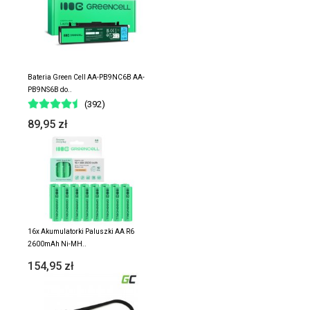
Bateria Green Cell AA-PB9NC6B AA-
PB9NS6B do..
(392)
89,95 zł
16x Akumulatorki Paluszki AA R6
2600mAh Ni-MH..
154,95 zł