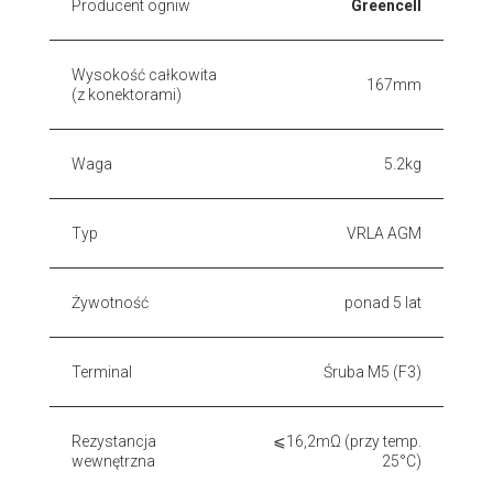
Producent ogniw
Greencell
Wysokość całkowita
167mm
(z konektorami)
Waga
5.2kg
Typ
VRLA AGM
Żywotność
ponad 5 lat
Terminal
Śruba M5 (F3)
Rezystancja
⩽16,2mΩ (przy temp.
wewnętrzna
25°C)