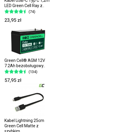
Kabel USB-C Typ C 1,2m
LED Green Cell Ray z..
(74)
23,95 zł
Green Cell® AGM 12V
7.2Ah bezobsługowy..
(134)
57,95 zł
Kabel Lightning 25cm
Green Cell Matte z
szybkim..