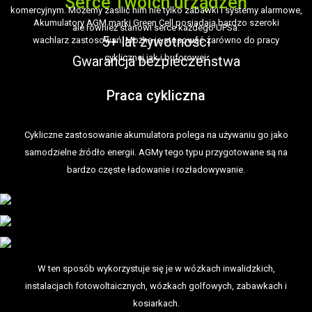
Serce Twoich urządzeń
komercyjnym. Możemy zasilić nim nie tylko zabawki i systemy alarmowe,
Akumulatory AGM marki Green Cell posiadają bardzo szeroki
ale również stanowi serce każdego UPSa.
5+ lat żywotności
wachlarz zastosowań. Można je stosować zarówno do pracy
cyklicznej jak i buforowej.
Gwarancja bezpieczeństwa
Praca cykliczna
Cykliczne zastosowanie akumulatora polega na używaniu go jako
samodzielne źródło energii. AGMy tego typu przygotowane są na
bardzo częste ładowanie i rozładowywanie.
W ten sposób wykorzystuje się je w wózkach inwalidzkich,
instalacjach fotowoltaicznych, wózkach golfowych, zabawkach i
kosiarkach.