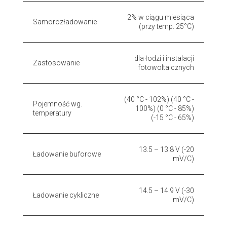
2% w ciągu miesiąca
Samorozładowanie
(przy temp. 25°C)
dla łodzi i instalacji
Zastosowanie
fotowoltaicznych
(40 °C - 102%) (40 °C -
Pojemność wg.
100%) (0 °C - 85%)
temperatury
(-15 °C - 65%)
13.5 – 13.8 V (-20
Ładowanie buforowe
mV/C)
14.5 – 14.9 V (-30
Ładowanie cykliczne
mV/C)