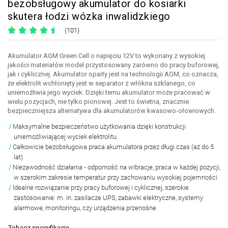
bezobsługowy akumulator do kosiarki
skutera łodzi wózka inwalidzkiego
(101)
Akumulator AGM Green Cell o napięciu 12V to wykonany z wysokiej
jakości materiałów model przystosowany zarówno do pracy buforowej,
jak i cyklicznej. Akumulator oparty jest na technologii AGM, co oznacza,
że elektrolit wchłonięty jest w separator z włókna szklanego, co
uniemożliwia jego wyciek. Dzięki temu akumulator może pracować w
wielu pozycjach, nie tylko pionowej. Jest to świetna, znacznie
bezpieczniejsza alternatywa dla akumulatorów kwasowo-ołowiowych.
Maksymalne bezpieczeństwo użytkowania dzięki konstrukcji
uniemożliwiającej wyciek elektrolitu
Całkowicie bezobsługowa praca akumulatora przez długi czas (aż do 5
lat)
Niezawodność działania - odporność na wibracje, praca w każdej pozycji,
w szerokim zakresie temperatur przy zachowaniu wysokiej pojemności
Idealne rozwiązanie przy pracy buforowej i cyklicznej, szerokie
zastosowanie: m. in. zasilacze UPS, zabawki elektryczne, systemy
alarmowe, monitoringu, czy urządzenia przenośne
Zobacz specyfikację