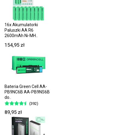
16x Akumulatorki
Paluszki AA R6
2600mAh Ni-MH..
154,95 zł
Bateria Green Cell AA-
PB9NC6B AA-PB9NS6B
do..
(392)
89,95 zł