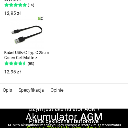
(16)
12,95 zł
Kabel USB-C Typ C 25cm
Green Cell Matte z..
(83)
12,95 zł
Opis
Specyfikacja
Opinie
Green Cell
Czym jest akumulator AGM?
Akumulator
AGM
Praca cykliczna i buforowa
AGM to akumulator magazynujący energię o szerokim zastosowaniu