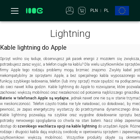
PLN
PL
Lightning
Kable lightning do Apple
Sprzęt wolno się ładuje, obserwujesz jak pasek energii z mozołem się zwiększa,
potrzebujesz zaraz wyjść, a telefon ciągle na kablu? Dla wielu użytkowników sprzętów
firmy Apple tego rodzaju problemy mogą brzmieć znajomo. Zwykły kabel jest
niekompatybilny ze sprzętami Apple, a bez specjalnego kabla wyposażonego w
funkcję szybkiego ładowania, telefon (lub inny sprzęt) może spędzić na podłączeniu
do sieci nawet kilka godzin. Kable lightning do Apple to rozwiązanie, które pozwala
zachować większą mobilność oraz niezależność od położenia najbliższego gniazdka.
Baterie w telefonach Apple są wydajne
, jednak nawet one nie są w stanie trzyma
w nieskończoność. Telefon często trzeba nie tyle naładować, co doładować, by mieć
pewność, że zapas energetyczny wystarczy do przetrzymania dynamicznego dnia.
Kable lightning pozwalają na szybkie oraz wygodne doładowanie sprzętu bez
potrzeby nerwowego spoglądania co chwila na stan baterii. Nasz sklep zapewnia
dostęp do
szerokiego wachlarza opcji na kable lightning
do urządzeń Apple. Różne
rodzaje i długości kabla dają większą swobodę w operowaniu sprzętem i zapewniają
użytkownikowi większą mobilność. Wszystkie produkty objęte są okresem