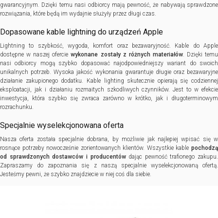
gwarancyjnym. Dzięki temu nasi odbiorcy mają pewność, że nabywają sprawdzone
rozwiązania, które będą im wydajnie służyły przez długi czas.
Dopasowane kable lightning do urządzeń Apple
Lightning to szybkość, wygoda, komfort oraz bezawaryjność. Kable do Apple
dostępne w naszej ofercie
wykonane zostały z różnych materiałów
. Dzięki tem
nasi odbiorcy mogą szybko dopasować najodpowiedniejszy wariant do swoich
unikalnych potrzeb. Wysoka jakość wykonania gwarantuje długie oraz bezawaryjne
działanie zakupionego dodatku. Kable lighting skutecznie opierają się codziennej
eksploatacji, jak i działaniu rozmaitych szkodliwych czynników. Jest to w efekcie
inwestycja, która szybko się zwraca zarówno w krótko, jak i długoterminowym
rozrachunku.
Specjalnie wyselekcjonowana oferta
Nasza oferta została specjalnie dobrana, by możliwie jak najlepiej wpisać się w
rosnące potrzeby nowocześnie zorientowanych klientów. Wszystkie kable
pochodzą
od sprawdzonych dostawców i producentów
dając pewność trafionego zakupu.
Zapraszamy do zapoznania się z naszą specjalnie wyselekcjonowaną ofertą.
Jesteśmy pewni, że szybko znajdziecie w niej coś dla siebie.