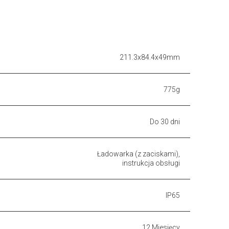
211.3x84.4x49mm
775g
Do 30 dni
Ładowarka (z zaciskami),
instrukcja obsługi
IP65
12 Miesięcy