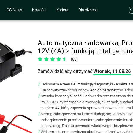
GC News
Nowości
Kariera
Dla biznesu
Automatyczna Ładowarka, Pros
12V (4A) z funkcją inteligentn
(65)
Zamów dziś aby otrzymać:
Wtorek, 11.08.26
Ładowarka Green Cell z funkcją diagnostyki - analiza 
i automatyczny dobór odpowiednich parametrów łado
Szeroka kompatybilność - ładowarka przeznaczona do z
m.in. UPS, systemach alarmowych, skuterach, quada
prądem 4A, który zapewnia sprawne ładowanie akumu
Szereg zabezpieczeń na które składają się: zabezpiecz
zabezpieczenie przed zwarciem, zabezpieczenie termi
polaryzacją. Daje to pewność właściwego i bezpieczne
Wytrzymała, ergonomiczna obudowa - chroni wszystkie 