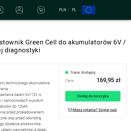
PLN
PL
townik Green Cell do akumulatorów 6V /
ej diagnostyki
Towar dostępny.
169,95 zł
Cena
stanu technicznego akumulatora
wania
asilania baterii 6V/12V w
Dodaj do koszyka
ch i samochodach wysokim
latorów do 120Ah
Masz pytania? Spytaj nas!
enie przed przeładowaniem,
czne oraz przed odwrotną
go działania prostownika.
układy wewnętrzne, a dzięki