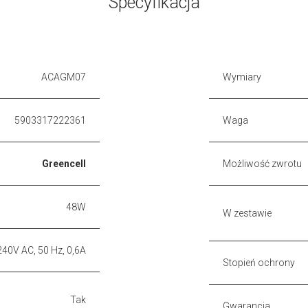
Specyfikacja
ACAGM07
Wymiary
5903317222361
Waga
Greencell
Możliwość zwrotu
48W
W zestawie
40V AC, 50 Hz, 0,6A
Stopień ochrony
Tak
Gwarancja