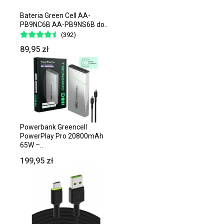
Bateria Green Cell AA-
PB9NC6B AA-PB9NS6B do..
(392)
89,95 zł
Powerbank Greencell
PowerPlay Pro 20800mAh
65W –..
199,95 zł