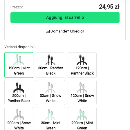
24,95 zł
Prezzo:
Aggiungi al carrello
Domande? Chiedici!
Varianti disponibili:
120cm | Mint
30cm | Panther
120cm |
Green
Black
Panther Black
200cm |
30cm | Snow
120cm | Snow
Panther Black
White
White
200cm | Snow
30cm | Mint
200cm | Mint
White
Green
Green