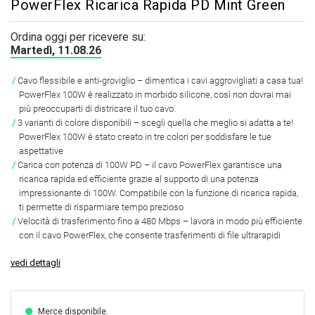
PowerFlex Ricarica Rapida PD Mint Green
Ordina oggi per ricevere su:
Martedì, 11.08.26
Cavo flessibile e anti-groviglio – dimentica i cavi aggrovigliati a casa tua!
PowerFlex 100W è realizzato in morbido silicone, così non dovrai mai
più preoccuparti di districare il tuo cavo.
3 varianti di colore disponibili – scegli quella che meglio si adatta a te!
PowerFlex 100W è stato creato in tre colori per soddisfare le tue
aspettative
Carica con potenza di 100W PD – il cavo PowerFlex garantisce una
ricarica rapida ed efficiente grazie al supporto di una potenza
impressionante di 100W. Compatibile con la funzione di ricarica rapida,
ti permette di risparmiare tempo prezioso
Velocità di trasferimento fino a 480 Mbps – lavora in modo più efficiente
con il cavo PowerFlex, che consente trasferimenti di file ultrarapidi
vedi dettagli
Merce disponibile.