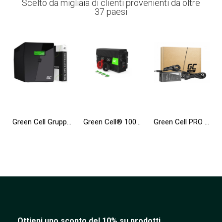
Scelto da migliaia di clienti provenienti da oltre
37 paesi
Green Cell Gruppo di continuità UPS 2000VA 1200W con display LCD + Nuova App
Green Cell® 1000W/2000W Convertitore sinusoidale modificata DC 12V AC 230V Convertitore di tensione
Green Cell PRO ® Alimentatore / Caricatore per Portatile Toshiba Satellite A200 L350 A300 A500 A505 A350D A660 L350 L300D
Ottieni uno sconto del 10% su prodotti