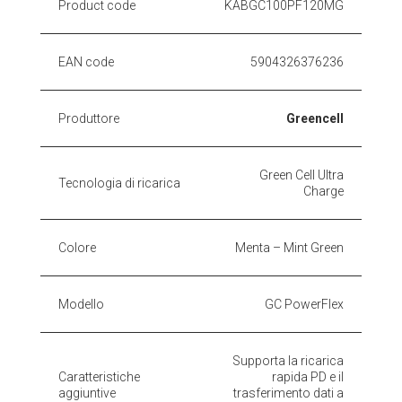
Product code
KABGC100PF120MG
EAN code
5904326376236
Produttore
Greencell
Green Cell Ultra
Tecnologia di ricarica
Charge
Colore
Menta – Mint Green
Modello
GC PowerFlex
Supporta la ricarica
Caratteristiche
rapida PD e il
aggiuntive
trasferimento dati a