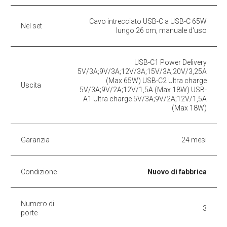
Cavo intrecciato USB-C a USB-C 65W
Nel set
lungo 26 cm, manuale d'uso
USB-C1 Power Delivery
5V/3A;9V/3A;12V/3A;15V/3A;20V/3,25A
(Max 65W) USB-C2 Ultra charge
Uscita
5V/3A;9V/2A;12V/1,5A (Max 18W) USB-
A1 Ultra charge 5V/3A;9V/2A;12V/1,5A
(Max 18W)
Garanzia
24 mesi
Condizione
Nuovo di fabbrica
Numero di
3
porte