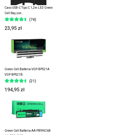
Cavo USB-C Tipo C 1,2m LED Green
Cell Ray, con..
(74)
23,95 zł
Green Cell Batteria VGP-BPS21A
VGP-BPS21B..
(21)
194,95 zł
Green Cell Batteria AA-PB9NC6B