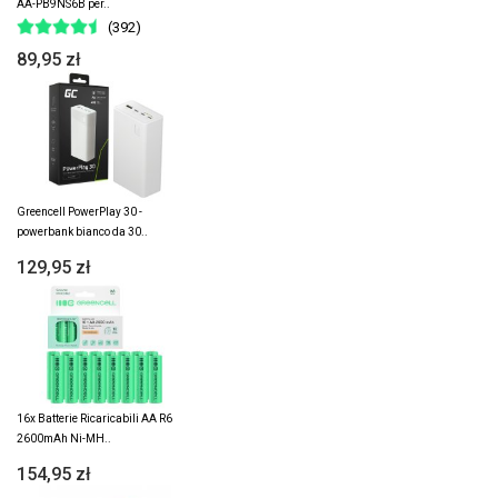
AA-PB9NS6B per..
(392)
89,95 zł
Greencell PowerPlay 30 -
powerbank bianco da 30..
129,95 zł
16x Batterie Ricaricabili AA R6
2600mAh Ni-MH..
154,95 zł