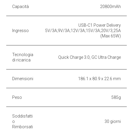
Capacità
20800mAh
USB-C1 Power Delivery
Ingresso
5V/3A;9V/3A;12V/3A;15V/3A;20V/3,25A
(Max 65W)
Tecnologia
Quick Charge 3.0, GC Ultra Charge
di ricarica
Dimensioni
186.1 x 80.9 x 22.6 mm
Peso
585g
Soddisfatti
o
30 giorni
Rimborsati