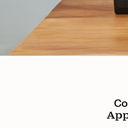
Co
App