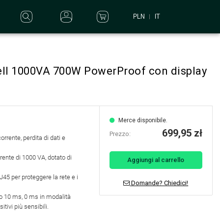
PLN
IT
ell 1000VA 700W PowerProof con display
Merce disponibile.
699,95 zł
Prezzo:
orrente, perdita di dati e
ente di 1000 VA, dotato di
Aggiungi al carrello
J45 per proteggere la rete e i
Domande? Chiedici!
o 10 ms, 0 ms in modalità
tivi più sensibili.