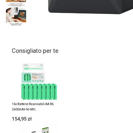
Consigliato per te
16x Batterie Ricaricabili AA R6
2600mAh Ni-MH..
154,95 zł