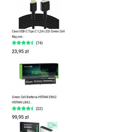
Cavo USB-C Tipo C 1,2m LED Green Cell
Ray, con..
(74)
23,95 zł
Green Cell Batteria HSTNN-DB42
HSTNN-LB42..
(22)
99,95 zł