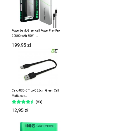
Powerbank Greencell PowerPlay Pro
20800mAh 65W –..
199,95 zł
Cavo USB-C Tipo C 25cm Green Cell
Matte, con..
(83)
12,95 zł