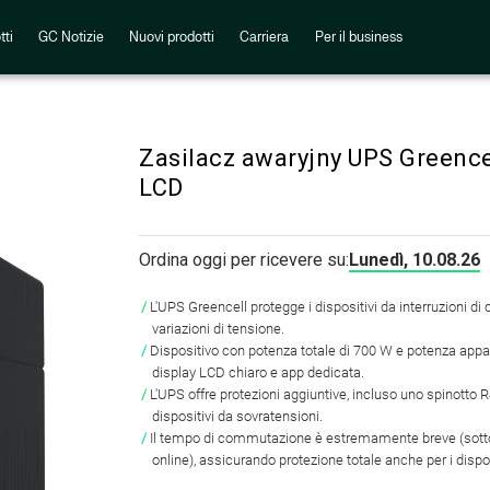
tti
GC Notizie
Nuovi prodotti
Carriera
Per il business
Zasilacz awaryjny UPS Greenc
LCD
Ordina oggi per ricevere su:
Lunedì, 10.08.26
L'UPS Greencell protegge i dispositivi da interruzioni di c
variazioni di tensione.
Dispositivo con potenza totale di 700 W e potenza appar
display LCD chiaro e app dedicata.
L'UPS offre protezioni aggiuntive, incluso uno spinotto R
dispositivi da sovratensioni.
Il tempo di commutazione è estremamente breve (sott
online), assicurando protezione totale anche per i disposi