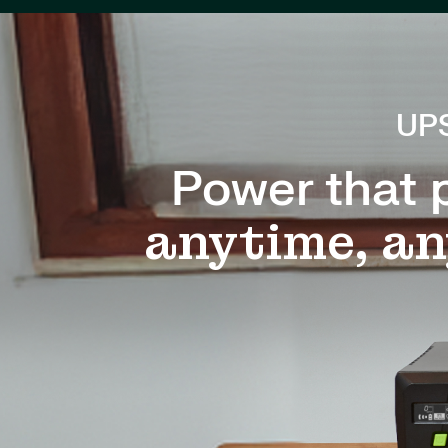
UPS
Power that p
anytime, a