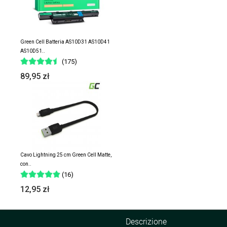
Green Cell Batteria AS10D31 AS10D41
AS10D51..
(175)
89,95 zł
Cavo Lightning 25 cm Green Cell Matte,
con..
(16)
12,95 zł
Descrizione