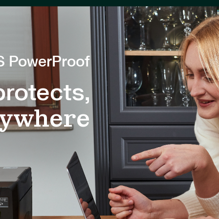
 PowerProof
rotects,
nywhere