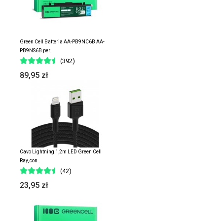
Green Cell Batteria AA-PB9NC6B AA-
PB9NS6B per..
(392)
89,95 zł
Cavo Lightning 1,2m LED Green Cell
Ray, con..
(42)
23,95 zł