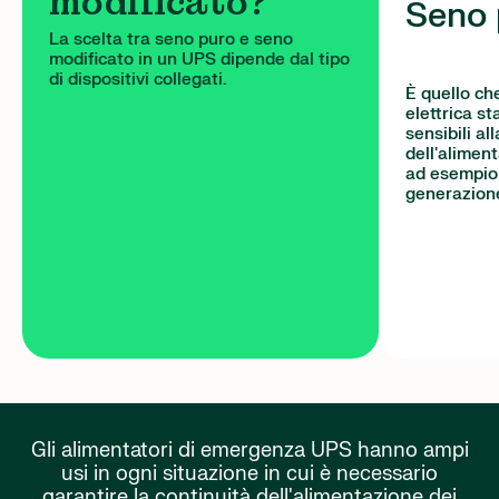
modificato?
Seno 
La scelta tra seno puro e seno
modificato in un UPS dipende dal tipo
di dispositivi collegati.
È quello ch
elettrica st
sensibili al
dell'alimen
ad esempio 
generazion
Gli alimentatori di emergenza UPS hanno ampi
usi in ogni situazione in cui è necessario
garantire la continuità dell'alimentazione dei