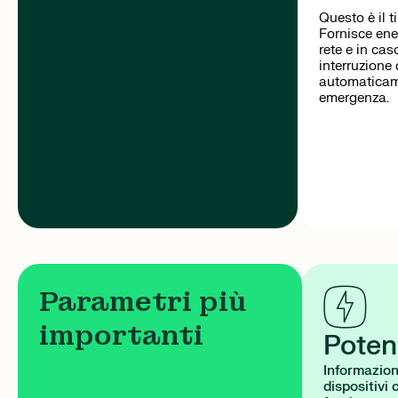
Questo è il t
Fornisce ene
rete e in cas
interruzione
automaticam
emergenza.
Parametri più
importanti
Poten
Informazion
dispositivi 