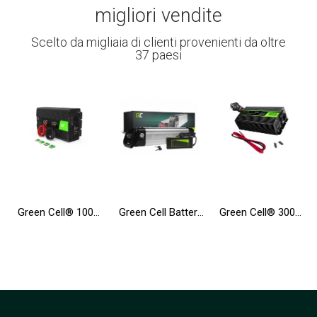
migliori vendite
Scelto da migliaia di clienti provenienti da oltre
37 paesi
Green Cell® 1000W/2000W Convertitore sinusoidale modificata DC 12V AC 230V Convertitore di tensione
Green Cell Batteria per Bicicletta Elettrica 36V 10.4Ah 374Wh Silverfish Ebike 2 Pin per Zündapp, Telefunken con Caricabatterie
Green Cell® 300W/600W Invertitore Onda Pura DC 12V AC 230V UPS Inverter Peak Onduleur