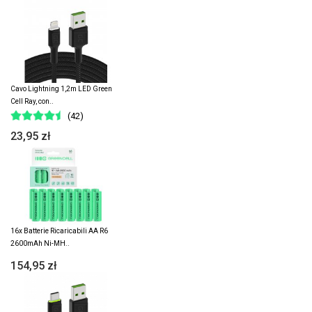
Cavo Lightning 1,2m LED Green
Cell Ray, con..
(42)
23,95 zł
16x Batterie Ricaricabili AA R6
2600mAh Ni-MH..
154,95 zł