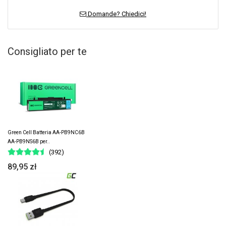
Domande? Chiedici!
Consigliato per te
Green Cell Batteria AA-PB9NC6B
AA-PB9NS6B per..
(392)
89,95 zł