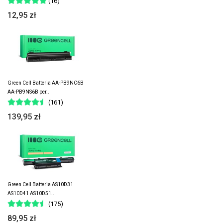
(16)
12,95 zł
Green Cell Batteria AA-PB9NC6B
AA-PB9NS6B per..
(161)
139,95 zł
Green Cell Batteria AS10D31
AS10D41 AS10D51..
(175)
89,95 zł