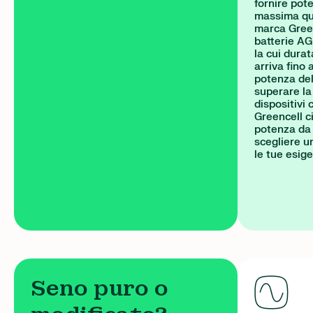
fornire pot
massima qua
marca Green
batterie AG
la cui durat
arriva fino 
potenza del
superare la
dispositivi
Greencell c
potenza da 
scegliere un
le tue esig
Seno puro o