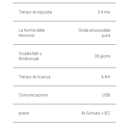
Tempo di risposta
2-6 ms
La forma della
Onda sinusoidale
tensione
pura
Soddisfatti o
30 giorni
Rimborsati
Tempo di ricarica
6-8 h
Comunicazione
USB
prese
4x Schuko + IEC