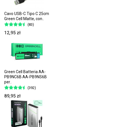
Cavo USB-C Tipo C 25cm
Green Cell Matte, con..
(83)
12,95 zł
Green Cell Batteria AA-
PB9NC6B AA-PB9NS6B
per..
(392)
89,95 zł