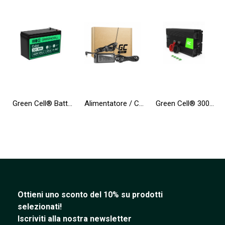
Green Cell® Batteria AGM 12V 9Ah accumulatore sigillata per UPS USV Batteria tampone Riserva la batteria
Alimentatore / Caricatore Green Cell PRO 20V 3.25A 65W per Lenovo IdeaPad 100-15IBD 110-15ACL 110-15ISK 310-15ISK 320-15IKB
Green Cell® 3000W/6000W Invertitore Onda Pura DC 24V AC 230V Convertitore di tensione
Ottieni uno sconto del 10% su prodotti
selezionati!
Iscriviti alla nostra newsletter