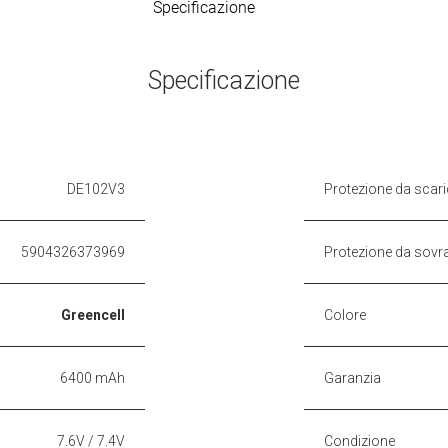
Specificazione
Specificazione
DE102V3
Protezione da scar
5904326373969
Protezione da sovr
Greencell
Colore
6400 mAh
Garanzia
7.6V / 7.4V
Condizione