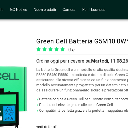
tti
GC Notizie
Nuovi prodotti
Carriera
Per il business
Green Cell Batteria G5M10 0W
(12)
Ordina oggi per ricevere su:
Martedì, 11.08.26
La batteria Greencell è un modello di alta qualità destinat
E5250 E5450 E5550. La batteria è dotata di celle Green Cel
assicurano alla stessa efficienza ed un funzionamento p
modello accuratamente progettato per un determinato c
da assicurare un funzionamento sicuro e prestazioni ott
Batteria originale Green Cell per il vostro computer porta
Prestazioni elevate grazie alle celle Green Cell
Compatibilità perfetta grazie alla perfetta mappatura el
.
vedi dettagli