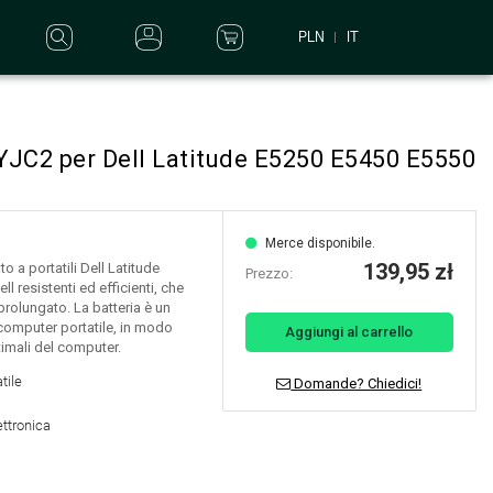
PLN
IT
YJC2 per Dell Latitude E5250 E5450 E5550
Merce disponibile.
139,95 zł
o a portatili Dell Latitude
Prezzo:
l resistenti ed efficienti, che
rolungato. La batteria è un
omputer portatile, in modo
Aggiungi al carrello
imali del computer.
tile
Domande? Chiedici!
ettronica