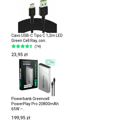
Cavo USB-C Tipo C 1,2m LED
Green Cell Ray, con..
(74)
23,95 zł
Powerbank Greencell
PowerPlay Pro 20800mAh
65W –..
199,95 zł