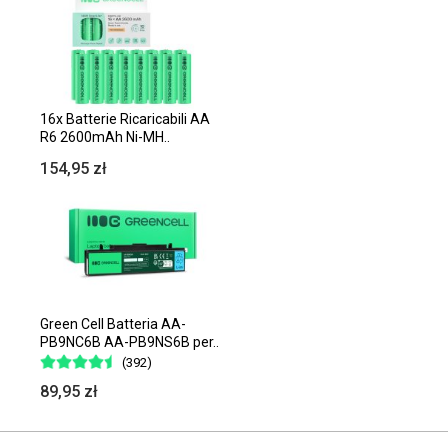
16x Batterie Ricaricabili AA
R6 2600mAh Ni-MH..
154,95 zł
Green Cell Batteria AA-
PB9NC6B AA-PB9NS6B per..
(392)
89,95 zł