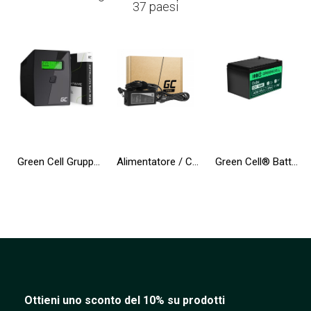
37 paesi
Green Cell Gruppo di continuità UPS 600VA 360W con display LCD + Nuova App
Alimentatore / Caricatore Green Cell PRO 19V 3.42A 65W per Toshiba Satellite C55 C660 C850 C855 C870 L650 L650D L655 L750 L750D
Green Cell® Batteria AGM 12V 12Ah accumulatore sigillata giocattoli per bambini Installazioni di allarme
Ottieni uno sconto del 10% su prodotti