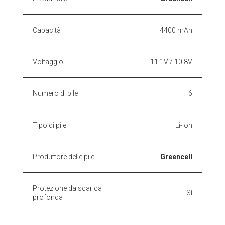
Capacità
4400 mAh
Voltaggio
11.1V / 10.8V
Numero di pile
6
Tipo di pile
Li-Ion
Produttore delle pile
Greencell
Protezione da scarica
Sì
profonda