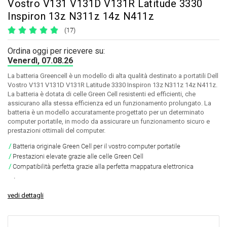
Vostro V131 V131D V131R Latitude 3330
Inspiron 13z N311z 14z N411z
(17)
Ordina oggi per ricevere su:
Venerdì, 07.08.26
La batteria Greencell è un modello di alta qualità destinato a portatili Dell
Vostro V131 V131D V131R Latitude 3330 Inspiron 13z N311z 14z N411z.
La batteria è dotata di celle Green Cell resistenti ed efficienti, che
assicurano alla stessa efficienza ed un funzionamento prolungato. La
batteria è un modello accuratamente progettato per un determinato
computer portatile, in modo da assicurare un funzionamento sicuro e
prestazioni ottimali del computer.
Batteria originale Green Cell per il vostro computer portatile
Prestazioni elevate grazie alle celle Green Cell
Compatibilità perfetta grazie alla perfetta mappatura elettronica
.
vedi dettagli