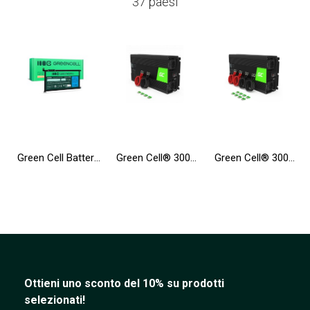
37 paesi
Green Cell Batteria WDX0R WDXOR per Dell Inspiron 13 5368 5378 5379 15 5565 5567 5568 5570 17 5765 5767 5770 Vostro 5468 5568
Green Cell® 3000W/6000W Invertitore Onda Pura DC 24V AC 230V Convertitore di tensione
Green Cell® 3000W/6000W Convertitore sinusoidale modificata DC 12V AC 230V Convertitore di tensione
Ottieni uno sconto del 10% su prodotti
selezionati!