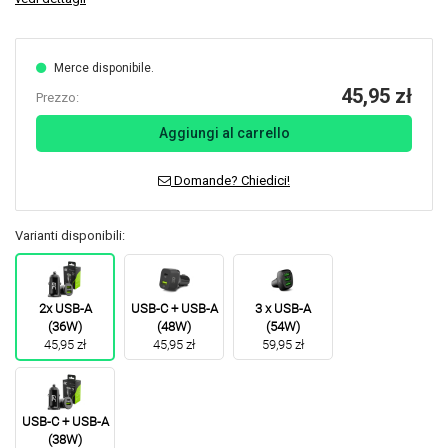
Merce disponibile.
45,95 zł
Prezzo:
Aggiungi al carrello
Domande? Chiedici!
Varianti disponibili:
2x USB-A
USB-C + USB-A
3 x USB-A
(36W)
(48W)
(54W)
45,95 zł
45,95 zł
59,95 zł
USB-C + USB-A
(38W)