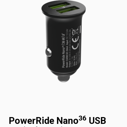
36
PowerRide Nano
USB