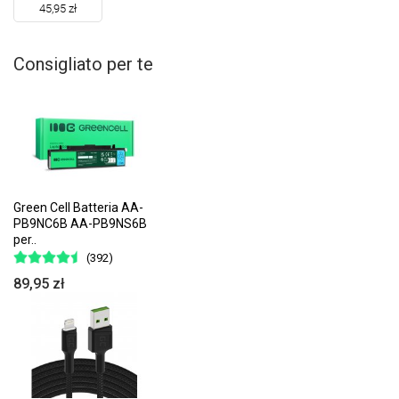
45,95 zł
Consigliato per te
Green Cell Batteria AA-
PB9NC6B AA-PB9NS6B
per..
(392)
89,95 zł