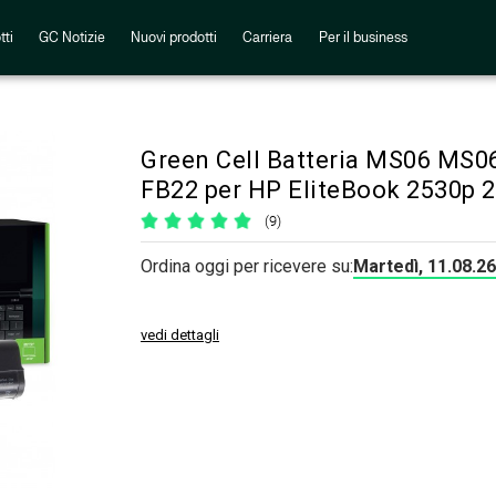
tti
GC Notizie
Nuovi prodotti
Carriera
Per il business
Green Cell Batteria MS06 M
FB22 per HP EliteBook 2530p
(9)
Ordina oggi per ricevere su:
Martedì, 11.08.26
vedi dettagli