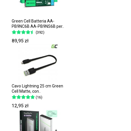
Green Cell Batteria AA-
PB9NC6B AA-PB9NS6B per..
(392)
89,95 zł
Cavo Lightning 25 cm Green
Cell Matte, con..
(16)
12,95 zł