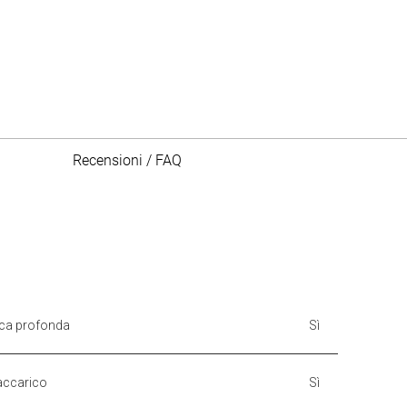
Recensioni / FAQ
ica profonda
Sì
accarico
Sì