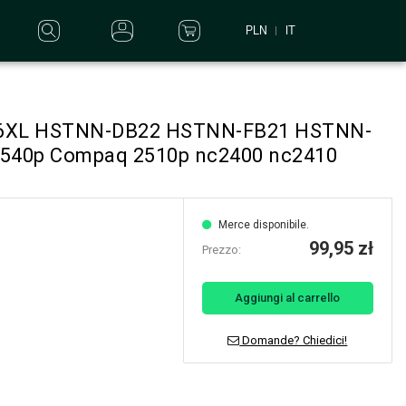
PLN
IT
S06XL HSTNN-DB22 HSTNN-FB21 HSTNN-
 2540p Compaq 2510p nc2400 nc2410
Merce disponibile.
99,95 zł
Prezzo:
Aggiungi al carrello
Domande? Chiedici!