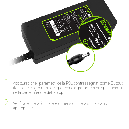
Assicurati che i parametri della PSU contrassegnati come Output
(tensione e corrente) corrispondano ai parametri di Input indicati
nella parte inferiore del laptop.
Verificare che la forma e le dimensioni della spina siano
appropriate.