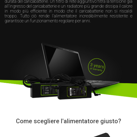
durata del caricabatterie. Un filtro di rete aggiuntivo filtra la tensione già
all'ingresso del caricabatterie e un radiatore più grande dissipa il calore
in modo più efficiente in modo che il caricabatterie non si riscaldi
troppo. Tutto ciò rende l'alimentatore incredibilmente resistente e
garantisce un funzionamento regolare per anni.
Come scegliere l'alimentatore giusto?