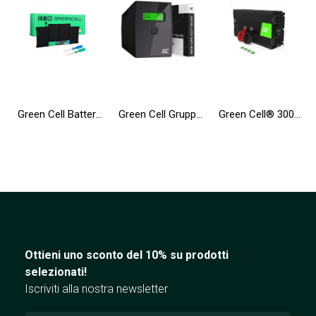
Green Cell Batteria A1496 A1405 A1377 per Apple MacBook Air 13 A1466 A1369 (2010, 2011, 2012, 2013, 2014, 2015, 2017)
Green Cell Gruppo di continuità UPS 600VA 360W con display LCD + Nuova App
Green Cell® 3000W/6000W Invertitore Onda Pura DC 24V AC 230V Convertitore di tensione
Ottieni uno sconto del 10% su prodotti
selezionati!
Iscriviti alla nostra newsletter