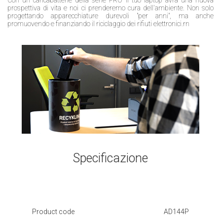
prospettiva di vita e noi ci prenderemo cura dell'ambiente. Non solo
progettando apparecchiature durevoli "per anni", ma anche
promuovendo e finanziando il riciclaggio dei rifiuti elettronici.rn
Specificazione
Product code
AD144P