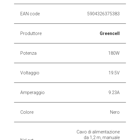
EAN code
5904326375383
Produttore
Greencell
Potenza
180W
Voltaggio
19.5V
Amperaggio
9.23A
Colore
Nero
Cavo di alimentazione
da 1,2 m, manuale