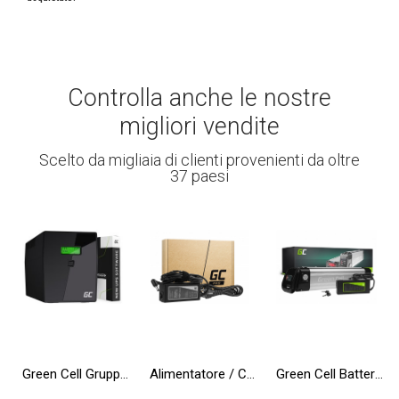
Controlla anche le nostre
migliori vendite
Scelto da migliaia di clienti provenienti da oltre
37 paesi
Green Cell Gruppo di continuità UPS 2000VA 1200W con display LCD + Nuova App
Alimentatore / Caricatore Green Cell PRO 19V 3.42A 65W per Toshiba Satellite C55 C660 C850 C855 C870 L650 L650D L655 L750 L750D
Green Cell Batteria per Bicicletta Elettrica 36V 10.4Ah 374Wh Silverfish Ebike 2 Pin per Zündapp, Telefunken con Caricabatterie