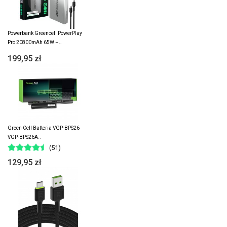
Powerbank Greencell PowerPlay
Pro 20800mAh 65W –..
199,95 zł
Green Cell Batteria VGP-BPS26
VGP-BPS26A..
(51)
129,95 zł