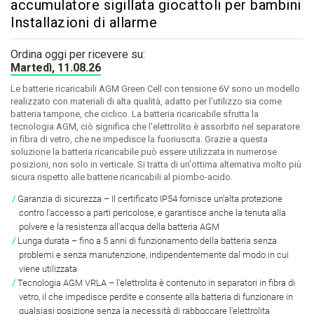
accumulatore sigillata giocattoli per bambini
Installazioni di allarme
Ordina oggi per ricevere su:
Martedì, 11.08.26
Le batterie ricaricabili AGM Green Cell con tensione 6V sono un modello
realizzato con materiali di alta qualità, adatto per l'utilizzo sia come
batteria tampone, che ciclico. La batteria ricaricabile sfrutta la
tecnologia AGM, ciò significa che l'elettrolito è assorbito nel separatore
in fibra di vetro, che ne impedisce la fuoriuscita. Grazie a questa
soluzione la batteria ricaricabile può essere utilizzata in numerose
posizioni, non solo in verticale. Si tratta di un'ottima alternativa molto più
sicura rispetto alle batterie ricaricabili al piombo-acido.
Garanzia di sicurezza – Il certificato IP54 fornisce un'alta protezione
contro l'accesso a parti pericolose, e garantisce anche la tenuta alla
polvere e la resistenza all'acqua della batteria AGM
Lunga durata – fino a 5 anni di funzionamento della batteria senza
problemi e senza manutenzione, indipendentemente dal modo in cui
viene utilizzata
Tecnologia AGM VRLA – l'elettrolita è contenuto in separatori in fibra di
vetro, il che impedisce perdite e consente alla batteria di funzionare in
qualsiasi posizione senza la necessità di rabboccare l'elettrolita