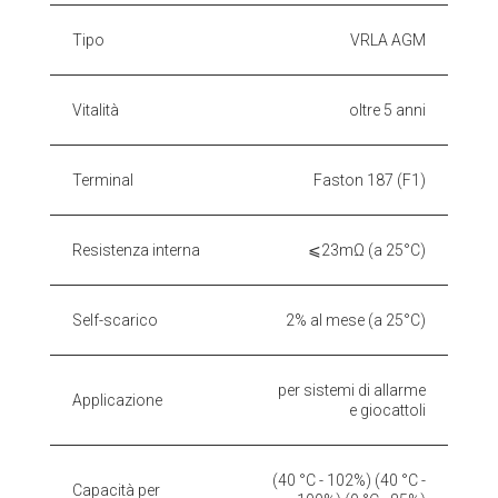
Tipo
VRLA AGM
Vitalità
oltre 5 anni
Terminal
Faston 187 (F1)
Resistenza interna
⩽23mΩ (a 25°C)
Self-scarico
2% al mese (a 25°C)
per sistemi di allarme
Applicazione
e giocattoli
(40 °C - 102%) (40 °C -
Capacità per