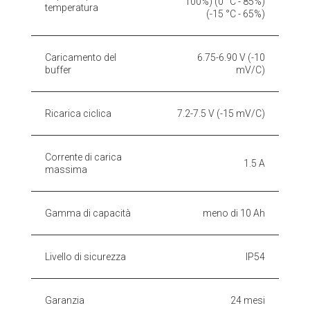
100%) (0 °C - 85%)
temperatura
(-15 °C - 65%)
Caricamento del
6.75-6.90 V (-10
buffer
mV/C)
Ricarica ciclica
7.2-7.5 V (-15 mV/C)
Corrente di carica
1.5 A
massima
Gamma di capacità
meno di 10 Ah
Livello di sicurezza
IP54
Garanzia
24 mesi