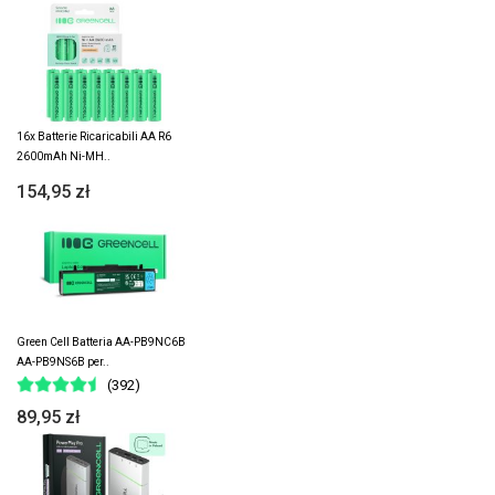
16x Batterie Ricaricabili AA R6
2600mAh Ni-MH..
154,95 zł
Green Cell Batteria AA-PB9NC6B
AA-PB9NS6B per..
(392)
89,95 zł