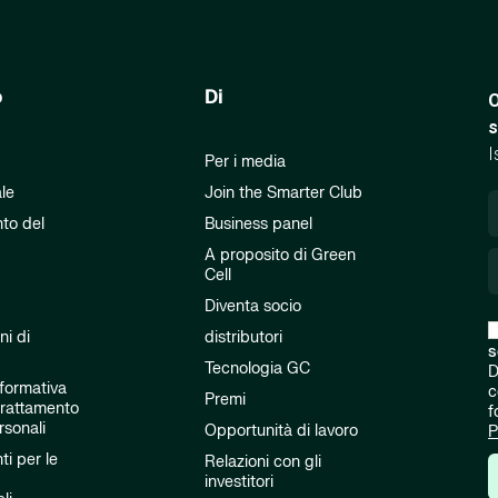
o
Di
O
s
I
Per i media
ale
Join the Smarter Club
to del
Business panel
A proposito di Green
Cell
Diventa socio
ni di
distributori
s
Tecnologia GC
D
nformativa
c
Premi
 trattamento
f
rsonali
Opportunità di lavoro
P
i per le
Relazioni con gli
investitori