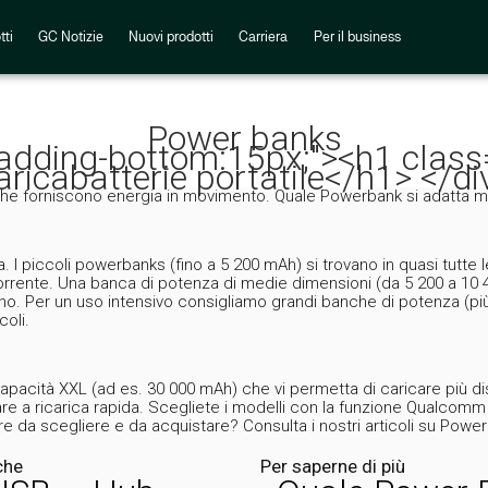
tti
GC Notizie
Nuovi prodotti
Carriera
Per il business
Power banks
;padding-bottom:15px;"><h1 clas
aricabatterie portatile</h1> </di
 che forniscono energia in movimento. Quale Powerbank si adatta meg
ia. I piccoli powerbanks (fino a 5 200 mAh) si trovano in quasi tu
i corrente. Una banca di potenza di medie dimensioni (da 5 200 a 10
no. Per un uso intensivo consigliamo grandi banche di potenza (più 
coli.
apacità XXL (ad es. 30 000 mAh) che vi permetta di caricare più d
e a ricarica rapida. Scegliete i modelli con la funzione Qualcomm 
 da scegliere e da acquistare? Consulta i nostri articoli su Power
che
Per saperne di più