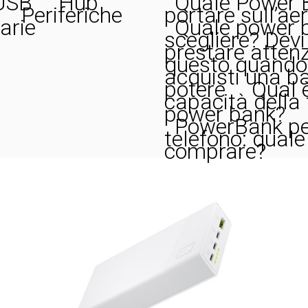
USB
Hub
Quale Power 
Periferiche
portare sull’ae
arie
Quale power 
scegliere? Devi
prestare atten
questo quando
acquisti una b
potere
Qual è
capacità della
power bank?
PowerBank per
telefono: quale
comprare?