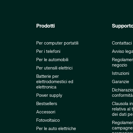
Prodotti
Support
Per computer portatili
Contattaci
Per i telefoni
Avviso leg
Per le automobili
Regolamen
negozio
Per utensili elettrici
Istruzioni
Batterie per
elettrodomestici ed
Garanzie
elettronica
Dichiarazio
Power supply
conformità
Bestsellers
Clausola i
relativa al
Accessori
dei dati pe
Fotovoltaico
Regolament
campagne
Per le auto elettriche