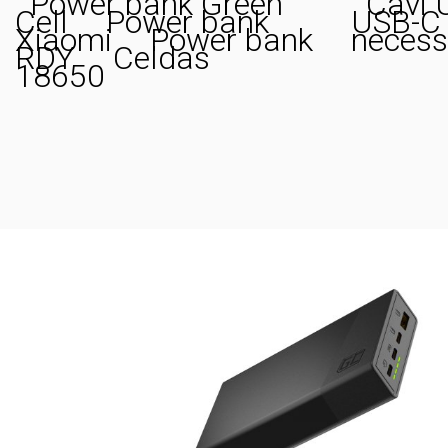
Power bank Green
Cavi 
Cell
Power bank
USB-C
Xiaomi
Power bank
necess
RDY
Celdas
18650