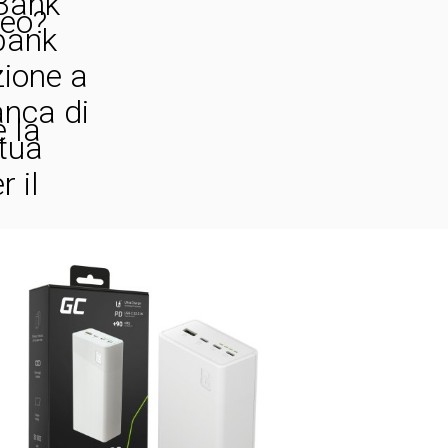
Bank
reo?
bank
zione a
anca di
 la
 tua
 il