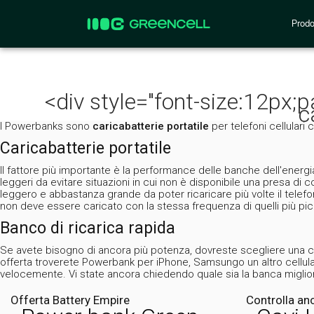
Prodo
<div style="font-size:12px
c
I Powerbanks sono
caricabatterie portatile
per telefoni cellulari
Caricabatterie portatile
Il fattore più importante è la performance delle banche dell'energ
leggeri da evitare situazioni in cui non è disponibile una presa d
leggero e abbastanza grande da poter ricaricare più volte il telefo
non deve essere caricato con la stessa frequenza di quelli più pic
Banco di ricarica rapida
Se avete bisogno di ancora più potenza, dovreste scegliere una c
offerta troverete Powerbank per iPhone, Samsungo un altro cellular
velocemente. Vi state ancora chiedendo quale sia la banca migliore
Offerta Battery Empire
Controlla an