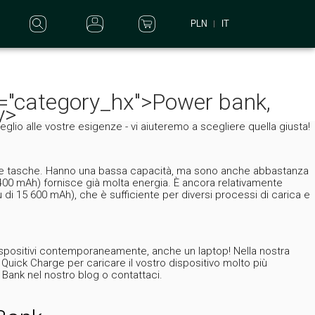
PLN
IT
s="category_hx">Power bank,
v>
lio alle vostre esigenze - vi aiuteremo a scegliere quella giusta!
tte le tasche. Hanno una bassa capacità, ma sono anche abbastanza
 400 mAh) fornisce già molta energia. È ancora relativamente
di 15 600 mAh), che è sufficiente per diversi processi di carica e
ispositivi contemporaneamente, anche un laptop! Nella nostra
Quick Charge per caricare il vostro dispositivo molto più
 Bank nel nostro blog o contattaci.