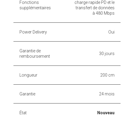
Fonctions
charge rapide PD et le
supplémentaires
transfert de données
à 480 Mbps
Power Delivery
Oui
Garantie de
30 jours
remboursement
Longueur
200 cm
Garantie
24 mois
État
Nouveau