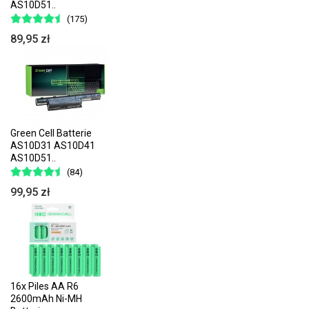
AS10D51..
(175)
89,95 zł
Green Cell Batterie
AS10D31 AS10D41
AS10D51..
(84)
99,95 zł
16x Piles AA R6
2600mAh Ni-MH