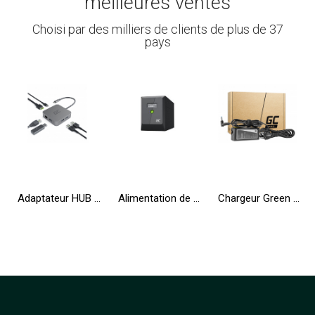
meilleures ventes
Choisi par des milliers de clients de plus de 37
pays
Adaptateur HUB USB-C Green Cell 6en1 (3xUSB 3.0 HDMI 4K Ethernet) pour Apple MacBook Pro, Air, Asus, Dell XPS, HP, Lenovo X1
Alimentation de secours UPS Greencell 2000VA 1200W PowerProof avec écran LCD
Chargeur Green Cell PRO 19.5V 3.33A 65W pour HP 250 G2 G3 G4 G5 15-R 15-R100NW 15-R101NW 15-R104NW 15-R233NW 15-R253NW