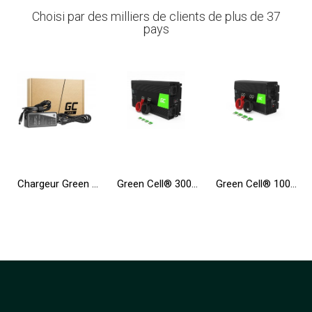
Choisi par des milliers de clients de plus de 37
pays
Chargeur Green Cell PRO 19.5V 4.62A 90W pour Dell Inspiron 15R N5010 N5110 Latitude E6410 E6420 E6430 E6510 E6520 E6530
Green Cell® 3000W/6000W Pur Sinus Convertisseur DC 24V AC 230V Onduleur Power Inverter
Green Cell® 1000W/2000W Convertisseur de Tension DC 12V AC 230V Onduleur Power Inverter