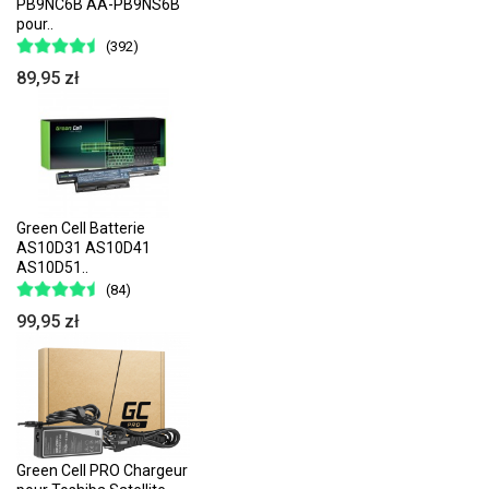
PB9NC6B AA-PB9NS6B
pour..
(392)
89,95 zł
Green Cell Batterie
AS10D31 AS10D41
AS10D51..
(84)
99,95 zł
Green Cell PRO Chargeur