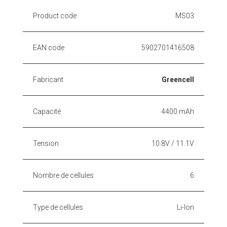
Product code
MS03
EAN code
5902701416508
Fabricant
Greencell
Capacité
4400 mAh
Tension
10.8V / 11.1V
Nombre de cellules
6
Type de cellules
Li-Ion