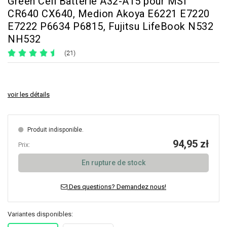
Green Cell Batterie A32-A15 pour MSI
CR640 CX640, Medion Akoya E6221 E7220
E7222 P6634 P6815, Fujitsu LifeBook N532
NH532
(21)
voir les détails
Produit indisponible.
94,95 zł
Prix:
En rupture de stock
Des questions? Demandez nous!
Variantes disponibles: