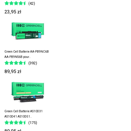
(42)
23,95 zł
Green Cell Batterie AA-PB9NC6B
AA-PB9NS6B pour..
(392)
89,95 zł
Green Cell Batterie AS10D31
AS10D41 AS10D51..
(175)