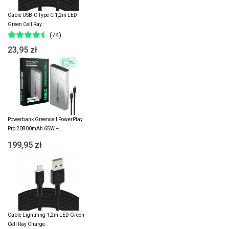
Cable USB-C Type C 1,2m LED
Green Cell Ray..
(74)
23,95 zł
Powerbank Greencell PowerPlay
Pro 20800mAh 65W –..
199,95 zł
Cable Lightning 1,2m LED Green
Cell Ray Charge..