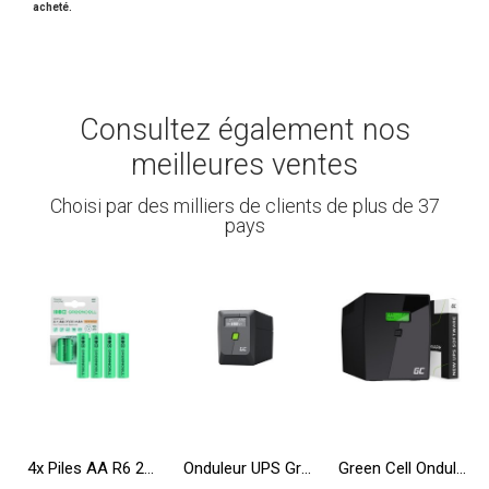
acheté.
Consultez également nos
meilleures ventes
Choisi par des milliers de clients de plus de 37
pays
4x Piles AA R6 2600mAh Ni-MH Batteries rechargeables Green Cell
Onduleur UPS Greencell 650VA 360W PowerProof avec écran LCD
Green Cell Onduleur UPS 2000VA 1200W Alimentation d'énergie Non interruptible avec écran LCD + Nouveau Logiciel