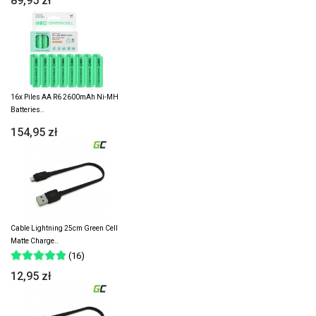
89,95 zł
16x Piles AA R6 2600mAh Ni-MH
Batteries..
154,95 zł
Cable Lightning 25cm Green Cell
Matte Charge..
(16)
12,95 zł