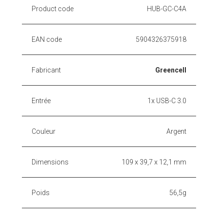
Product code
HUB-GC-C4A
EAN code
5904326375918
Fabricant
Greencell
Entrée
1x USB-C 3.0
Couleur
Argent
Dimensions
109 x 39,7 x 12,1 mm
Poids
56,5g