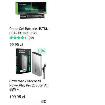
Green Cell Batterie HSTNN-
DB42 HSTNN-LB42..
(22)
99,95 zł
Powerbank Greencell
PowerPlay Pro 20800mAh
65W –..
199,95 zł