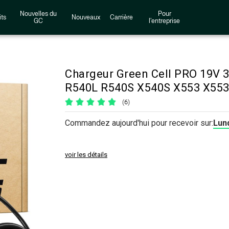
Nouvelles du
Pour
ts
Nouveaux
Carrière
GC
l'entreprise
Chargeur Green Cell PRO 19V
R540L R540S X540S X553 X5
(6)
Commandez aujourd'hui pour recevoir sur:
Lund
voir les détails