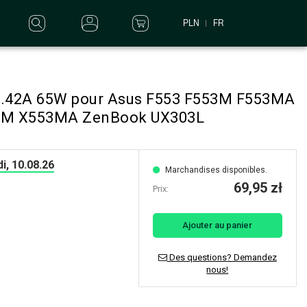
PLN
FR
 3.42A 65W pour Asus F553 F553M F553MA
53M X553MA ZenBook UX303L
i, 10.08.26
Marchandises disponibles.
69,95 zł
Prix:
Ajouter au panier
Des questions? Demandez
nous!