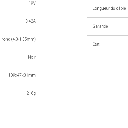
19V
Longueur du câble
3.42A
Garantie
rond (4.0-1.35mm)
État
Noir
109x47x31mm
216g