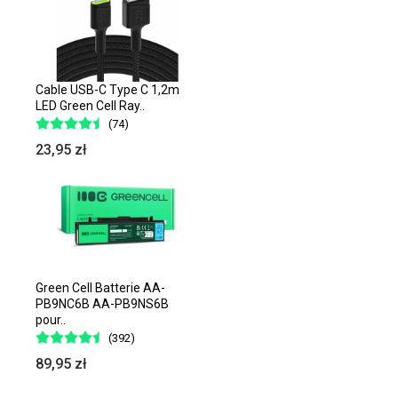
Cable USB-C Type C 1,2m
LED Green Cell Ray..
(74)
23,95 zł
Green Cell Batterie AA-
PB9NC6B AA-PB9NS6B
pour..
(392)
89,95 zł