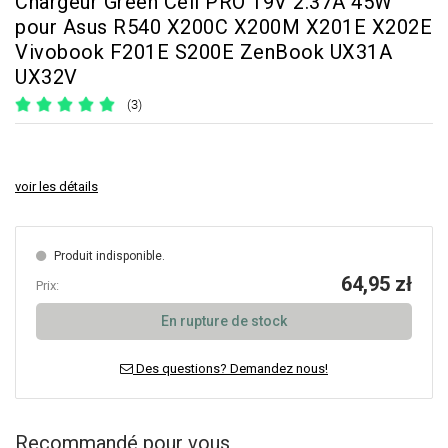
Chargeur Green Cell PRO 19V 2.37A 45W
pour Asus R540 X200C X200M X201E X202E
Vivobook F201E S200E ZenBook UX31A
UX32V
(3)
voir les détails
Produit indisponible.
64,95 zł
Prix:
En rupture de stock
Des questions? Demandez nous!
Recommandé pour vous