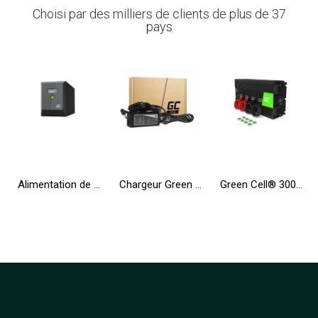
Choisi par des milliers de clients de plus de 37
pays
Alimentation de secours UPS Greencell 2000VA 1200W PowerProof avec écran LCD
Chargeur Green Cell PRO 19V 3.42A 65W pour Toshiba Satellite C55 C660 C850 C855 C870 L650 L650D L655 L750 L750D L755
Green Cell® 3000W/6000W Convertisseur de Tension DC 12V AC 230V Onduleur Power Inverter