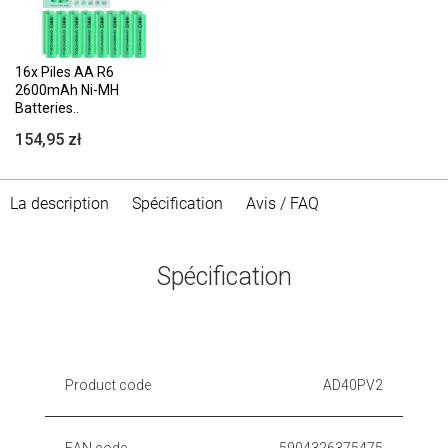
16x Piles AA R6
2600mAh Ni-MH
Batteries..
154,95 zł
La description
Spécification
Avis / FAQ
Spécification
Product code
AD40PV2
EAN code
5904326375475