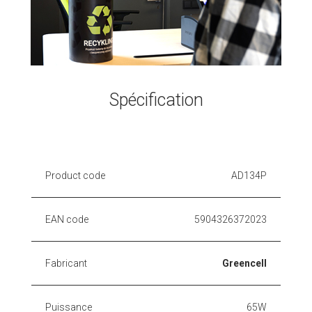
Spécification
Product code
AD134P
EAN code
5904326372023
Fabricant
Greencell
Puissance
65W