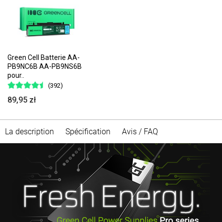
Green Cell Batterie AA-
PB9NC6B AA-PB9NS6B
pour..
(392)
89,95 zł
La description
Spécification
Avis / FAQ