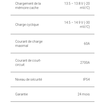
Chargement de la
13.5 – 13.8 V (-20
mémoire cache
mV/C)
14.5 – 14.9 V (-30
Charge cyclique
mV/C)
Courant de charge
60A
maximal
Courant de court-
2700A
circuit:
Niveau de sécurité
IP54
Garantie
24 mois