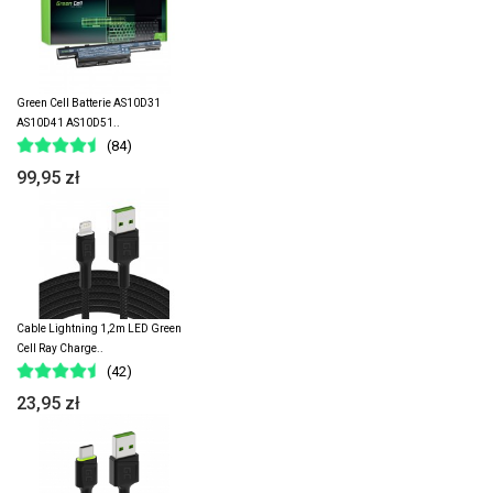
Green Cell Batterie AS10D31
AS10D41 AS10D51..
(84)
99,95 zł
Cable Lightning 1,2m LED Green
Cell Ray Charge..
(42)
23,95 zł