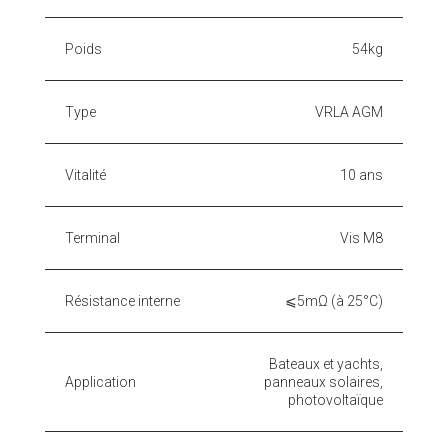
Poids
54kg
Type
VRLA AGM
Vitalité
10 ans
Terminal
Vis M8
Résistance interne
⩽5mΩ (à 25°C)
Bateaux et yachts,
Application
panneaux solaires,
photovoltaïque