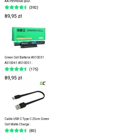
AA-PB9NS6B pour..
(392)
89,95 zł
Green Cell Batterie AS10D31
AS10D41 AS10D51..
(175)
89,95 zł
Cable USB-C Type C 25cm Green
Cell Matte Charge..
(83)