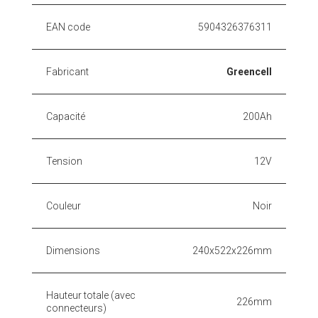
EAN code
5904326376311
Fabricant
Greencell
Capacité
200Ah
Tension
12V
Couleur
Noir
Dimensions
240x522x226mm
Hauteur totale (avec
226mm
connecteurs)