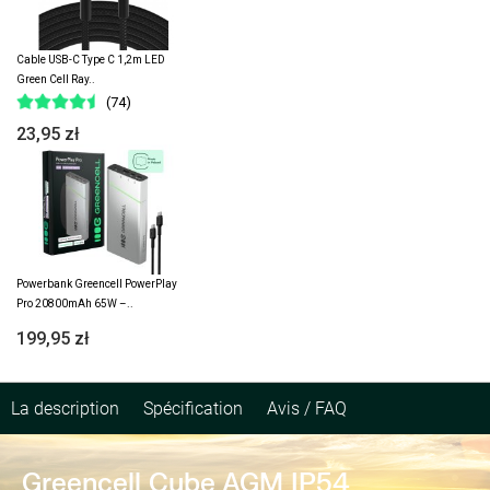
Cable USB-C Type C 1,2m LED
Green Cell Ray..
(74)
23,95 zł
Powerbank Greencell PowerPlay
Pro 20800mAh 65W –..
199,95 zł
La description
Spécification
Avis / FAQ
Greencell Cube AGM IP54