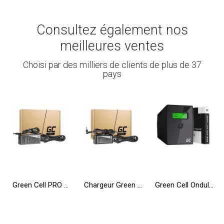
Consultez également nos
meilleures ventes
Choisi par des milliers de clients de plus de 37
pays
Green Cell PRO Chargeur pour Toshiba Satellite A200 L350 A300 A500 A505 A350D A660 L350 L300D
Chargeur Green Cell PRO 19.5V 3.33A 65W pour HP 250 G2 G3 G4 G5 15-R 15-R100NW 15-R101NW 15-R104NW 15-R233NW 15-R253NW
Green Cell Onduleur UPS 600VA 360W Alimentation d'énergie Non interruptible avec écran LCD + Nouveau Logiciel