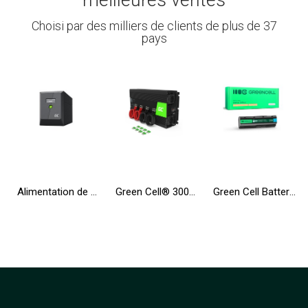
Choisi par des milliers de clients de plus de 37
pays
Alimentation de secours UPS Greencell 2000VA 1200W PowerProof avec écran LCD
Green Cell® 3000W/6000W Convertisseur de Tension DC 12V AC 230V Onduleur Power Inverter
Green Cell Batterie MU06 593553-001 593554-001 pour HP 250 G1 255 G1 Pavilion DV6 DV7 DV6-6000 G6-2200 G6-2300 G7-1100 G7-2200