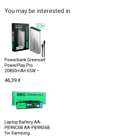
You may be interested in
Powerbank Greencell
PowerPlay Pro
20800mAh 65W –..
46,39 €
Laptop Battery AA-
PB9NC6B AA-PB9NS6B
for Samsung..