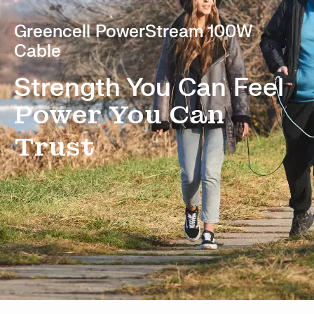
Greencell PowerStream 100W
Cable
Strength You Can Feel
Power You Can
Trust