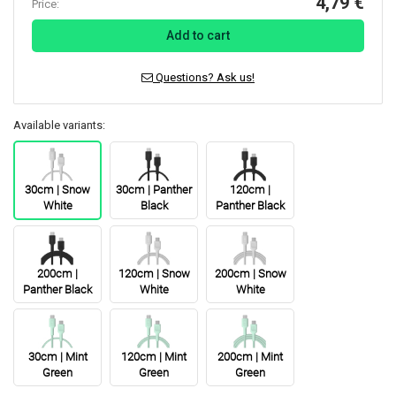
4,79 €
Price:
Add to cart
Questions? Ask us!
Available variants:
30cm | Snow
30cm | Panther
120cm |
White
Black
Panther Black
200cm |
120cm | Snow
200cm | Snow
Panther Black
White
White
30cm | Mint
120cm | Mint
200cm | Mint
Green
Green
Green