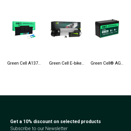
Green Cell A1377 A1405 A1496 battery for Apple MacBook Air 13 A1369 A1466 (2010-2017)
Green Cell E-bike Battery 36V 10.4Ah 374Wh Silverfish Ebike 2 Pin for Zündapp, Telefunken, Ancheer with Charger
Green Cell® AGM 12V 9Ah VRLA Battery Gel deep cycle Uninterruptible Power Supply energy backup system
Get a 10% discount on selected products
Subscribe to our Newsletter