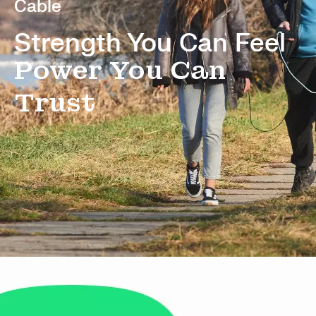
Cable
Strength You Can Feel
Power You Can
Trust