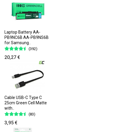
Laptop Battery AA-
PB9NC6B AA-PB9NS6B
for Samsung..
(392)
20,27 €
Cable USB-C Type C
25cm Green Cell Matte
with..
(83)
3,95 €