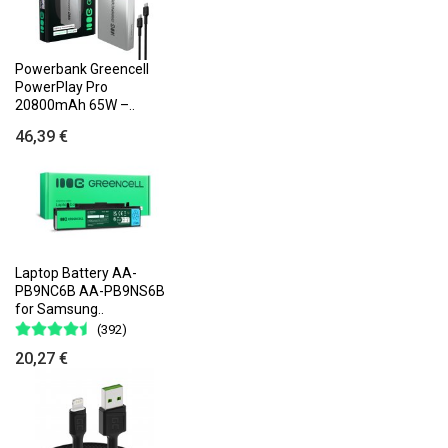
Powerbank Greencell
PowerPlay Pro
20800mAh 65W –..
46,39 €
Laptop Battery AA-
PB9NC6B AA-PB9NS6B
for Samsung..
(392)
20,27 €