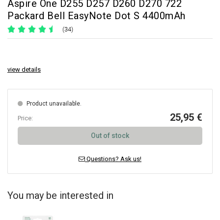
Aspire One D255 D257 D260 D270 722
Packard Bell EasyNote Dot S 4400mAh
(34)
view details
Product unavailable.
25,95 €
Price:
Out of stock
Questions? Ask us!
You may be interested in