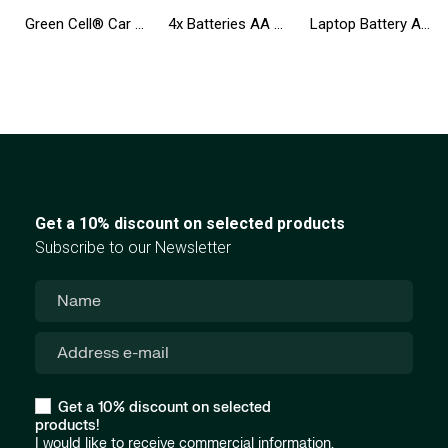
Green Cell® Car Power Inverter Converter 24V to 230V 3000W/6000W Pure sine
4x Batteries AA R6 2600mAh Ni-Mh Accumulators Green Cell
Laptop Battery AS10D31 AS10D41 AS10D51 for Acer Aspire 5733 5741 5742 5742G 5750G E1-571 TravelMate 5740 5742
Get a 10% discount on selected products
Subscribe to our Newsletter
Get a 10% discount on selected
products!
I would like to receive commercial information,