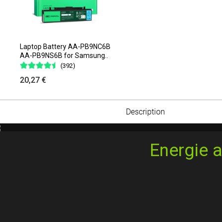
Laptop Battery AA-PB9NC6B
AA-PB9NS6B for Samsung..
(392)
20,27 €
Description
Energie a