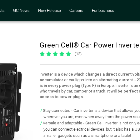
cts
GC News
New Release
Careers
For business
Green Cell® Car Power Invert
(13)
Inverter is a device which
changes a direct current vol
accumulator
or car ligter
into an alternating current ~2
is in every power plug
(Type F) in Europe. Inverter is a
who travels by car, camper or a truck.
It will be perfect
access to power plugs.
Stay connected
- Car inverter is a device that
allows you
wherever you are, even when
away from the power sou
Versale and adaptable
- Green Cell inverter is not only 
you can connect electrical devices
, but it also has a
US
smaller gadgets
such as a smartphone or a tablet