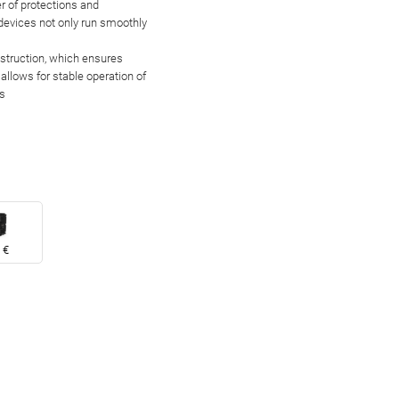
er of
protections and
 devices not only run smoothly
nstruction, which
ensures
allows for stable operation of
s
 €