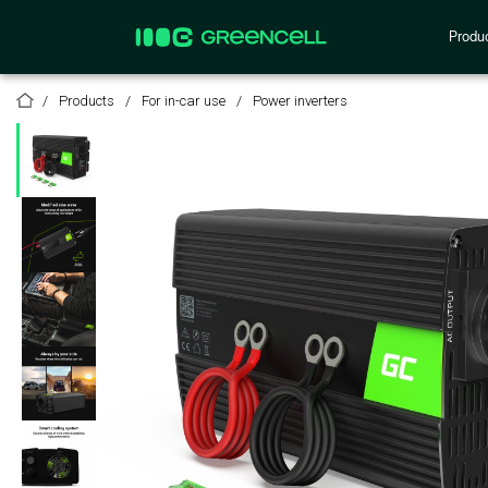
Produ
Products
For in-car use
Power inverters