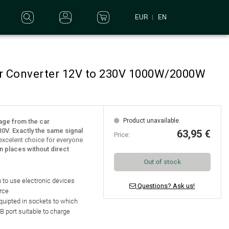
EUR
EN
er Converter 12V to 230V 1000W/2000W
Product unavailable.
tage from the car
30V. Exactly the same signal
63,95 €
Price:
n excelent choice for everyone
 in places without direct
Out of stock
 to use electronic devices
Questions? Ask us!
rce
equipted in
sockets to which
B port suitable to charge