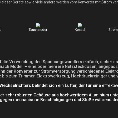
 dieser Geräte sowie viele andere werden vom Konverter mit Strom ver
p
Tauchsieder
Kessel
Strom
t die Verwendung des Spannungswandlers einfach, sicher und
e nach Modell – eine oder mehrere Netzsteckdosen, angepas
nn der Konverter zur Stromversorgung verschiedener Elekt
bis zum Trimmer, Elektrowerkzeug, Hochdruckreiniger und 
echselrichters befindet sich ein Lüfter, der für eine effektiv
aber sehr robusten Gehäuse aus hochwertigem Aluminium unt
t gegen mechanische Beschädigungen und Stöße während der F