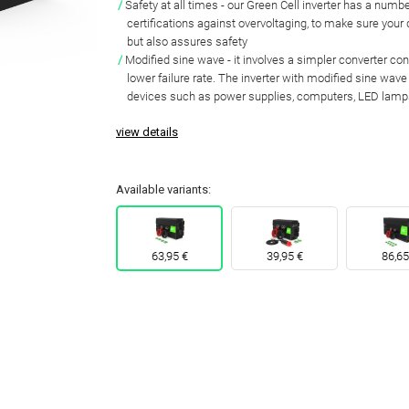
Safety at all times
- our Green Cell inverter has a numb
certifications against overvoltaging
, to make sure your
but also assures safety
Modified sine wave
- it involves a simpler converter co
lower failure rate
. The inverter with
modified sine wave 
devices
such as power supplies, computers, LED lamp
view details
Available variants:
63,95 €
39,95 €
86,65