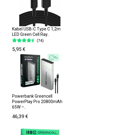
Kabel USB-C Type C 1,2m
LED Green Cell Ray..
(74)
5,95 €
Powerbank Greencell
PowerPlay Pro 20800mAh
65W –..
46,39 €