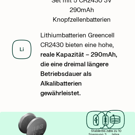
Set mit 5 CR2430 3V
290mAh
Knopfzellenbatterien
Lithiumbatterien Greencell
CR2430 bieten eine hohe,
reale Kapazität – 290mAh,
die eine dreimal längere
Betriebsdauer als
Alkalibatterien
gewährleistet.
Stabile
Bis zu
Bis zu 10
Spannung
3
Jahre