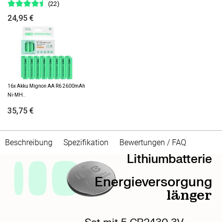
(22)
24,95 €
16x Akku Mignon AA R6 2600mAh
Ni-MH..
35,75 €
Beschreibung
Spezifikation
Bewertungen / FAQ
Lithiumbatterie
Energieversorgung
länger