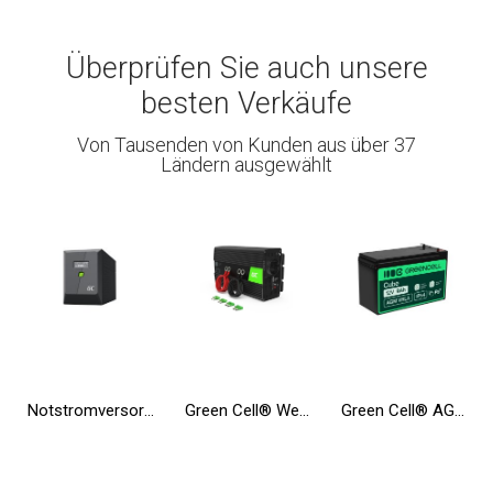
Überprüfen Sie auch unsere
besten Verkäufe
Von Tausenden von Kunden aus über 37
Ländern ausgewählt
Notstromversorgung UPS Greencell 2000VA 1200W PowerProof mit LCD-Display
Green Cell® Wechselrichter Spannungswandler 12V auf 230V 1000W/2000W
Green Cell® AGM Batterie 12V 9Ah Vlies Wartungsfrei Bleiakku für USV Backup Notstrom Alarm Telekomunikation Spielzeugauto