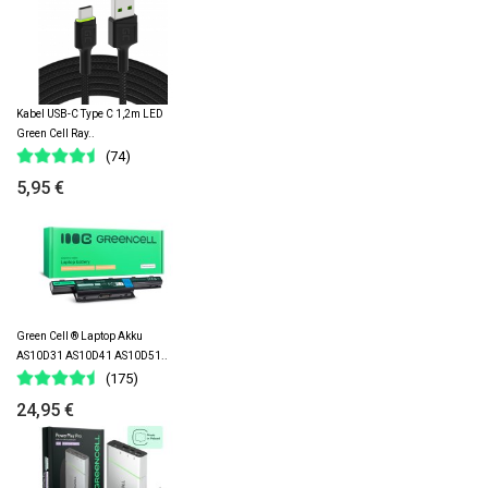
Kabel USB-C Type C 1,2m LED
Green Cell Ray..
(74)
5,95 €
Green Cell ® Laptop Akku
AS10D31 AS10D41 AS10D51..
(175)
24,95 €