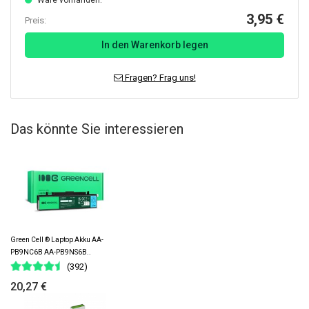
Ware vorhanden.
3,95 €
Preis:
In den Warenkorb legen
Fragen? Frag uns!
Das könnte Sie interessieren
Green Cell ® Laptop Akku AA-
PB9NC6B AA-PB9NS6B..
(392)
20,27 €