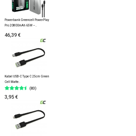
Powerbank Greencell PowerPlay
Pro 20800mAh 65W –..
46,39 €
Kabel USB-C Type C 25cm Green
Cell Matte..
(83)
3,95 €