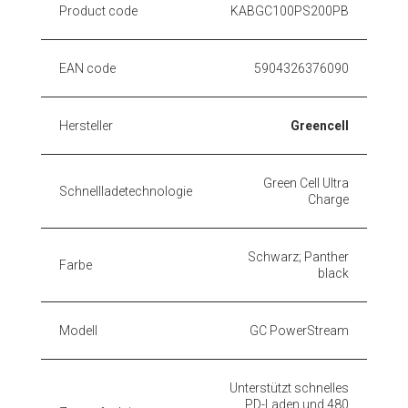
Product code
KABGC100PS200PB
EAN code
5904326376090
Hersteller
Greencell
Green Cell Ultra
Schnellladetechnologie
Charge
Schwarz; Panther
Farbe
black
Modell
GC PowerStream
Unterstützt schnelles
PD-Laden und 480