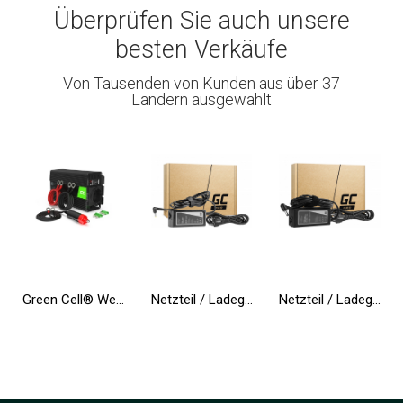
Überprüfen Sie auch unsere
besten Verkäufe
Von Tausenden von Kunden aus über 37
Ländern ausgewählt
Green Cell® Wechselrichter Spannungswandler 24V auf 230V 500W/1000W Reiner sinus
Netzteil / Ladegerät Green Cell PRO 20V 3.25A 65W für Lenovo IdeaPad 3, IdeaPad 5, 320-15 510-15 S145-14 S145-15 S340-14 S540-14
Netzteil / Ladegerät Green Cell PRO 19V 3.95A 75W für Toshiba Satellite C55 C660 C850 C855 C870 L650 L650D L655 L750 L750D L755