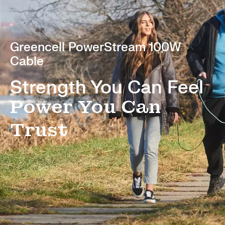
Greencell PowerStream 100W
Cable
Strength You Can Feel
Power You Can
Trust