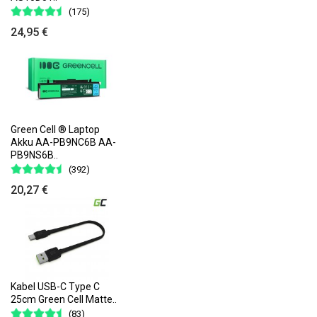
(175)
24,95 €
Green Cell ® Laptop
Akku AA-PB9NC6B AA-
PB9NS6B..
(392)
20,27 €
Kabel USB-C Type C
25cm Green Cell Matte..
(83)