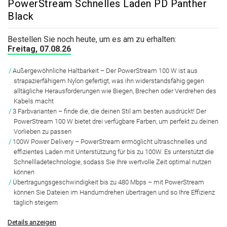
PowerStream Schnelles Laden PD Panther
Black
Bestellen Sie noch heute, um es am zu erhalten:
Freitag, 07.08.26
Außergewöhnliche Haltbarkeit – Der PowerStream 100 W ist aus
strapazierfähigem Nylon gefertigt, was ihn widerstandsfähig gegen
alltägliche Herausforderungen wie Biegen, Brechen oder Verdrehen des
Kabels macht
3 Farbvarianten – finde die, die deinen Stil am besten ausdrückt! Der
PowerStream 100 W bietet drei verfügbare Farben, um perfekt zu deinen
Vorlieben zu passen
100W Power Delivery – PowerStream ermöglicht ultraschnelles und
effizientes Laden mit Unterstützung für bis zu 100W. Es unterstützt die
Schnellladetechnologie, sodass Sie Ihre wertvolle Zeit optimal nutzen
können
Übertragungsgeschwindigkeit bis zu 480 Mbps – mit PowerStream
können Sie Dateien im Handumdrehen übertragen und so Ihre Effizienz
täglich steigern
Details anzeigen