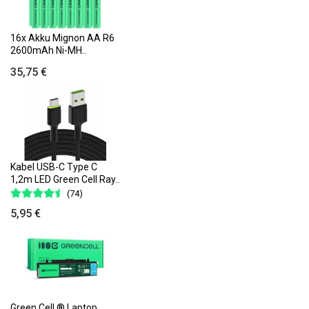
16x Akku Mignon AA R6
2600mAh Ni-MH..
35,75 €
Kabel USB-C Type C
1,2m LED Green Cell Ray..
(74)
5,95 €
Green Cell ® Laptop