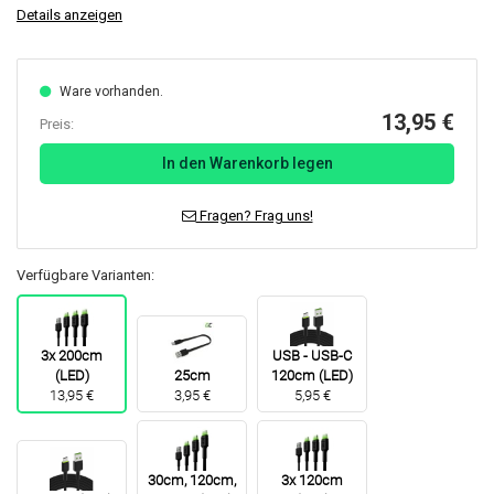
Details anzeigen
Ware vorhanden.
13,95 €
Preis:
In den Warenkorb legen
Fragen? Frag uns!
Verfügbare Varianten:
3x 200cm
USB - USB-C
(LED)
25cm
120cm (LED)
13,95 €
3,95 €
5,95 €
30cm, 120cm,
3x 120cm