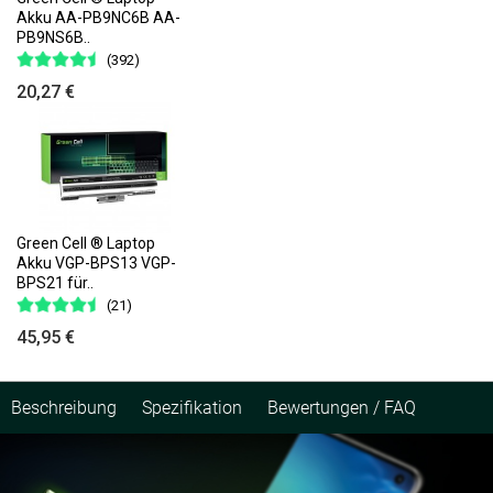
Akku AA-PB9NC6B AA-
PB9NS6B..
(392)
20,27 €
Green Cell ® Laptop
Akku VGP-BPS13 VGP-
BPS21 für..
(21)
45,95 €
Beschreibung
Spezifikation
Bewertungen / FAQ