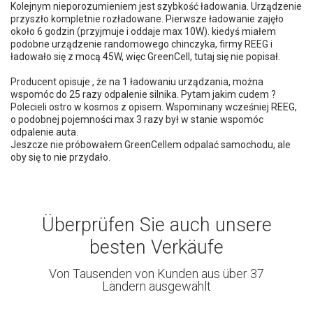
Kolejnym nieporozumieniem jest szybkość ładowania. Urządzenie
przyszło kompletnie rozładowane. Pierwsze ładowanie zajęło
około 6 godzin (przyjmuje i oddaje max 10W). kiedyś miałem
podobne urządzenie randomowego chinczyka, firmy REEG i
ładowało się z mocą 45W, więc GreenCell, tutaj się nie popisał.
Producent opisuje , że na 1 ładowaniu urządzania, można
wspomóc do 25 razy odpalenie silnika. Pytam jakim cudem ?
Polecieli ostro w kosmos z opisem. Wspominany wcześniej REEG,
o podobnej pojemności max 3 razy był w stanie wspomóc
odpalenie auta.
Jeszcze nie próbowałem GreenCellem odpalać samochodu, ale
oby się to nie przydało.
Überprüfen Sie auch unsere
besten Verkäufe
Von Tausenden von Kunden aus über 37
Ländern ausgewählt