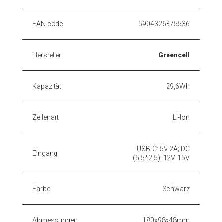
EAN code
5904326375536
Hersteller
Greencell
Kapazität
29,6Wh
Zellenart
Li-Ion
USB-C: 5V 2A; DC
Eingang
(5,5*2,5): 12V-15V
Farbe
Schwarz
Abmessungen
180x98x48mm