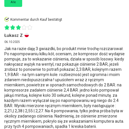
Alle
Kommentar durch Kauf bestätigt
Łukasz Z
06.10.2025
Jak na razie daję 3 gwiazdki, bo produkt mnie trochę rozczarował.
Po napompowaniu kilku kół, oceniam, że kompresor dość wydajnie
pompuje, za to wskazanie ciśnienia, działa w sposób losowy. kiedy
nakręcasz wężyk na wentyl, raz pokazuje ciśnienie 2 BAR, jeżeli
zrobisz to ponownie to potrafi pokazać 2,3 BAR, kolejnym razem
1,9 BAR - na tym samym kole. rozbieżność jest ogromna i moim
zdaniem niedopuszczalna ! upuściłem wraz z ręcznym
miernikiem, powietrze w oponach samochodowych do 2 BAR. na
kompresorze zadałem ciśnienie 2,4 BAR. jedno koło pompował
jakąś mintuę, kolejne koło 30 sekund, kolejne ponad minutę. za
każdym razem wyłączał się po napompowaniu wg niego do 2.4
BAR. Wyniki mierzone ręcznym miernikiem, były następujące :
2,21,| 2,38 | 2,55 | 2,27. Na 4 pompowania, tylko jedna próba była w
okolicy zadanego ciśnienia. Nadmienię, że ciśnienie zmierzone
ręcznym miernikiem, pokryło się ze wskazaniami komputera auta.
przy tych 4 pompowaniach, spadła 1 kreska baterii.