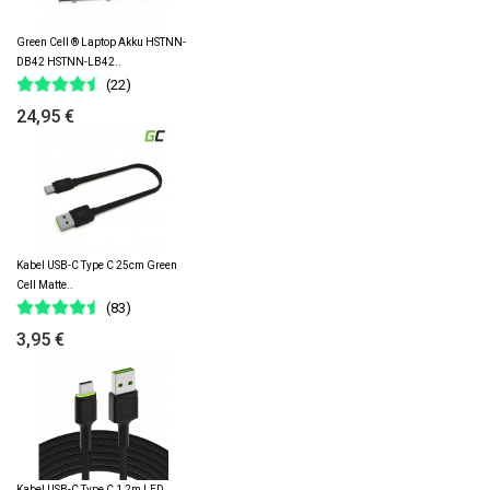
Green Cell ® Laptop Akku HSTNN-
DB42 HSTNN-LB42..
(22)
24,95 €
Kabel USB-C Type C 25cm Green
Cell Matte..
(83)
3,95 €
Kabel USB-C Type C 1,2m LED