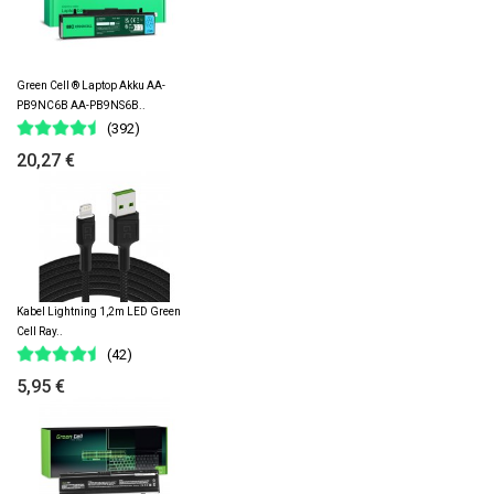
Green Cell ® Laptop Akku AA-
PB9NC6B AA-PB9NS6B..
(392)
20,27 €
Kabel Lightning 1,2m LED Green
Cell Ray..
(42)
5,95 €