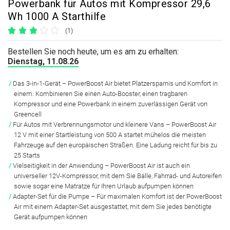
Powerbank für Autos mit Kompressor 29,6
Wh 1000 A Starthilfe
(1)
Bestellen Sie noch heute, um es am zu erhalten:
Dienstag, 11.08.26
Das 3-in-1-Gerät
– PowerBoost Air bietet Platzersparnis und Komfort in
einem. Kombinieren Sie einen Auto-Booster, einen tragbaren
Kompressor und eine Powerbank in einem zuverlässigen Gerät von
Greencell
Für Autos mit Verbrennungsmotor und kleinere Vans
– PowerBoost Air
12 V mit einer Startleistung von 500 A startet mühelos die meisten
Fahrzeuge auf den europäischen Straßen. Eine Ladung reicht für bis zu
25 Starts
Vielseitigkeit in der Anwendung
– PowerBoost Air ist auch ein
universeller 12V-Kompressor, mit dem Sie Bälle, Fahrrad- und Autoreifen
sowie sogar eine Matratze für Ihren Urlaub aufpumpen können
Adapter-Set für die Pumpe
– Für maximalen Komfort ist der PowerBoost
Air mit einem Adapter-Set ausgestattet, mit dem Sie jedes benötigte
Gerät aufpumpen können