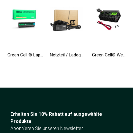
Green Cell ® Laptop Akku MU06 für HP 635 650 655 2000 Pavilion G6 G7 Compaq 635 650 Compaq Presario CQ62
Netzteil / Ladegerät Green Cell PRO 19V 3.95A 75W für Toshiba Satellite C55 C660 C850 C855 C870 L650 L650D L655 L750 L750D L755
Green Cell® Wechselrichter Spannungswandler 12V auf 230V Reiner sinus 300W/600W USV für Öfen und Zentralheizungspumpen
Erhalten Sie 10% Rabatt auf ausgewählte
Produkte
Abonnieren Sie unseren Newsletter