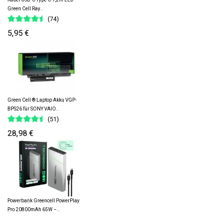
Green Cell Ray..
(74)
5,95 €
Green Cell ® Laptop Akku VGP-
BPS26 für SONY VAIO..
(51)
28,98 €
Powerbank Greencell PowerPlay
Pro 20800mAh 65W –..