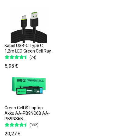
Kabel USB-C Type C
1,2m LED Green Cell Ray..
(74)
5,95 €
Green Cell ® Laptop
Akku AA-PB9NC6B AA-
PB9NS6B..
(392)
20,27 €