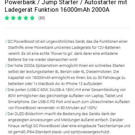
Powerbank / Jump Starter / Autostarter mit
Ladegerät Funktion 16000mAh 2000A
(30)
GC PowerBoost ist ein ungewöhnliches Gerät, das die Funktionen einer
Starthilfe, einer Powerbank und eines Ladegeräts für 12V-Batterien
vereint. Es ist eine echte "Power to go", dank derer eine entladene
Batterie Sie nie wieder überraschen wird!
Der hohe 2000A Spitzenstrom ermöglicht Ihnen ein schnelles Starten
selbst der leistungsstarken 8L Benzin oder 6L Dieselmotoren. Die
Kapazität von 16000mAh ermöglicht es Ihnen, bis zu 30 Fahrzeuge zu
betreiben oder 1x MacBook Air, 4x iPhone 13 aufzuladen
Drei porten (USB-C 60W, 2xUSB-A 18W) mit einer Gesamtleistung von
80W ermöglichen das gleichzeitige Aufladen von Laptop, Tablet und
Smartphone. Der USB-C PD Port wird auch zum ultraschnellen Aufladen
von PowerBoost verwendet -in 80 Minuten auf 100%!
Der OLED-Bildschirm macht die Bedienung des Geräts dank der
angezeigten Anweisungen und Meldungen äußerst einfach. Darüber
hinaus verfügt GC PowerBoost über eine eingebaute Taschenlampe und
ist gemäß IP64-Standard staub- und spritzwassergeschützt