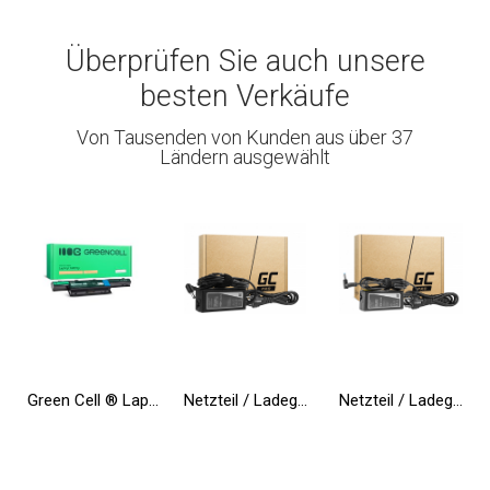
Überprüfen Sie auch unsere
besten Verkäufe
Von Tausenden von Kunden aus über 37
Ländern ausgewählt
Green Cell ® Laptop Akku AS10D31 AS10D41 AS10D51 für Acer Aspire 5733 5741 5742 5742G 5750G E1-571 TravelMate 5740 5742
Netzteil / Ladegerät Green Cell PRO 19V 3.95A 75W für Toshiba Satellite C55 C660 C850 C855 C870 L650 L650D L655 L750 L750D L755
Netzteil / Ladegerät Green Cell PRO 19.5V 3.33A 65W für HP 250 G2 G3 G4 G5 15-R 15-R100NW 15-R101NW 15-R104NW 15-R233NW 15-R253N