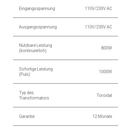
Eingangsspannung
110V/230V AC
Ausgangsspannung
110V/230V AC
Nutzbare Leistung
800W
(kontinuierlich)
Sofortige Leistung
1000W
(Puls)
Typ des
Toroidal
Transformators
Garantie
12 Monate