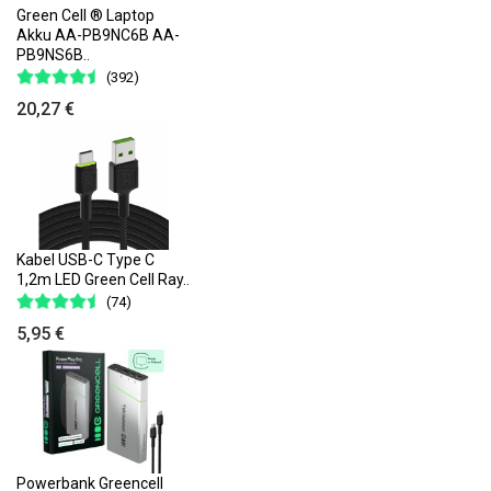
Green Cell ® Laptop
Akku AA-PB9NC6B AA-
PB9NS6B..
(392)
20,27 €
Kabel USB-C Type C
1,2m LED Green Cell Ray..
(74)
5,95 €
Powerbank Greencell