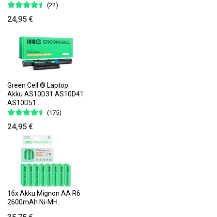
(22)
24,95 €
Green Cell ® Laptop
Akku AS10D31 AS10D41
AS10D51..
(175)
24,95 €
16x Akku Mignon AA R6
2600mAh Ni-MH..