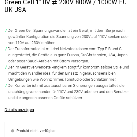
Green Cell 110V ⇄ 230V 800W / 1000W EU
UK USA
Der Green Cell Spannungswandler
ist ein Gerät, mit dem Sie je nach
gewählter Konfiguration die Spannung
von 230V auf 110V senken oder
von 110V auf 230V erhöhen
.
Der Transformator
ist mit drei Netzsteckdosen vom Typ F, B und G
ausgestattet, die Geräte aus ganz Europa, Großbritannien, USA, Japan
oder sogar Saudi-Arabien mit Strom versorgen.
Der im Gerät verwendete
Ringkern sorgt für kompromisslose Stille
und
macht den Wandler
ideal für den Einsatz in geräuschsensiblen
Umgebungen
wie Wohnzimmer, Tonstudio oder Schlafzimmer.
Der Konverter
ist mit austauschbaren Sicherungen ausgestattet,
die
unabhängig voneinander für 110V und 230V arbeiten und
den Benutzer
und die angeschlossenen Geräte schützen.
Details anzeigen
Produkt nicht verfügbar.