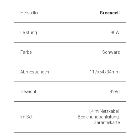
Hersteller
Greencell
Leistung
90W
Farbe
Schwarz
Abmessungen
117x54x34mm
Gewicht
428g
1,4 m Netzkabel,
Im Set
Bedienungsanleitung,
Garantiekarte