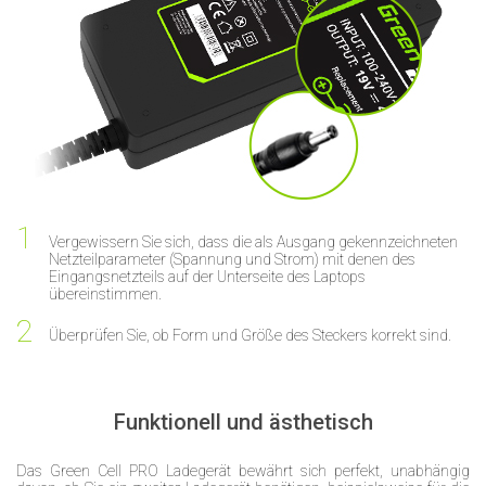
Vergewissern Sie sich, dass die als Ausgang gekennzeichneten
Netzteilparameter (Spannung und Strom) mit denen des
Eingangsnetzteils auf der Unterseite des Laptops
übereinstimmen.
Überprüfen Sie, ob Form und Größe des Steckers korrekt sind.
Funktionell und ästhetisch
Das Green Cell PRO Ladegerät bewährt sich perfekt, unabhängig