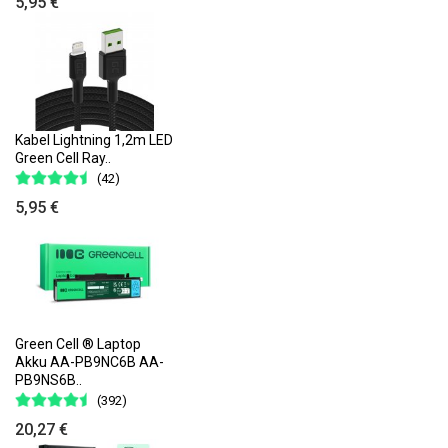
5,95 €
Kabel Lightning 1,2m LED
Green Cell Ray..
(42)
5,95 €
Green Cell ® Laptop
Akku AA-PB9NC6B AA-
PB9NS6B..
(392)
20,27 €