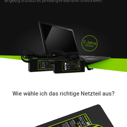
langlebig und lässt es jahrelang einwandfrei funktionieren.
Wie wähle ich das richtige Netzteil aus?