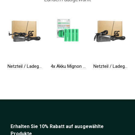
Netzteil / Ladegerät Green Cell PRO 19.5V 3.33A 65W für HP 250 G2 G3 G4 G5 15-R 15-R100NW 15-R101NW 15-R104NW 15-R233NW 15-R253N
4x Akku Mignon AA R6 2600mAh Ni-MH Wiederaufladbare Batterie Green Cell
Netzteil / Ladegerät Green Cell PRO 19.5V 4.62A 90W für Dell Inspiron 15R N5010 N5110 Latitude E6410 E6420 E6430 E6510 E6520
Erhalten Sie 10% Rabatt auf ausgewählte
Produkte