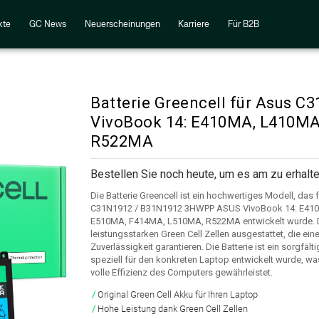
kte
GC News
Neuerscheinungen
Karriere
Für B2B
Batterie Greencell für Asus
VivoBook 14: E410MA, L410MA
R522MA
Bestellen Sie noch heute, um es am zu erhalte
Die Batterie Greencell ist ein hochwertiges Modell, das
C31N1912 / B31N1912 3HWPP ASUS VivoBook 14: E41
E510MA, F414MA, L510MA, R522MA entwickelt wurde. De
leistungsstarken Green Cell Zellen ausgestattet, die ei
Zuverlässigkeit garantieren. Die Batterie ist ein sorgfäl
speziell für den konkreten Laptop entwickelt wurde, wa
volle Effizienz des Computers gewährleistet.
Original Green Cell Akku für Ihren Laptop
Hohe Leistung dank Green Cell Zellen