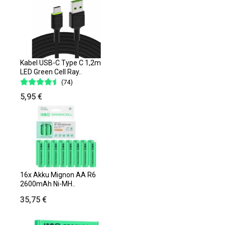
Kabel USB-C Type C 1,2m
LED Green Cell Ray..
(74)
5,95 €
16x Akku Mignon AA R6
2600mAh Ni-MH..
35,75 €