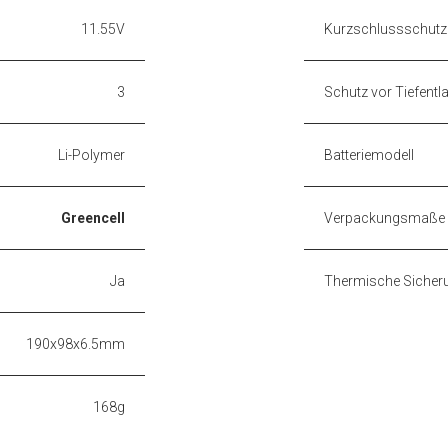
11.55V
Kurzschlussschutz
3
Schutz vor Tiefentl
Li-Polymer
Batteriemodell
Greencell
Verpackungsmaße
Ja
Thermische Sicher
190x98x6.5mm
168g