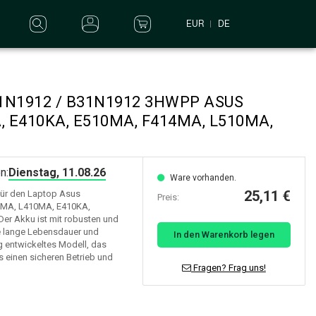
EUR
DE
 C31N1912 / B31N1912 3HWPP ASUS
, E410KA, E510MA, F414MA, L510MA,
n:
Dienstag, 11.08.26
Ware vorhanden.
25,11 €
 für den Laptop Asus
Preis:
0MA, L410MA, E410KA,
r Akku ist mit robusten und
ne lange Lebensdauer und
In den Warenkorb legen
tig entwickeltes Modell, das
s einen sicheren Betrieb und
Fragen? Frag uns!