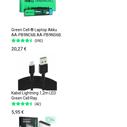
Green Cell ® Laptop Akku
AA-PB9NC6B AA-PB9NS6B..
(392)
20,27 €
Kabel Lightning 1,2m LED
Green Cell Ray..
(42)
5,95 €