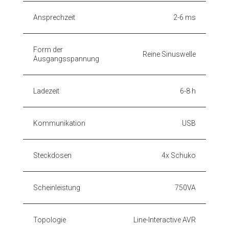
Ansprechzeit
2-6 ms
Form der
Reine Sinuswelle
Ausgangsspannung
Ladezeit
6-8 h
Kommunikation
USB
Steckdosen
4x Schuko
Scheinleistung
750VA
Topologie
Line-Interactive AVR