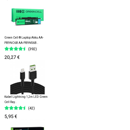
Green Cell ® Laptop Akku AA-
PB9NC6B AA-PB9NS6B..
(392)
20,27 €
Kabel Lightning 1,2m LED Green
Cell Ray..
(42)
5,95 €