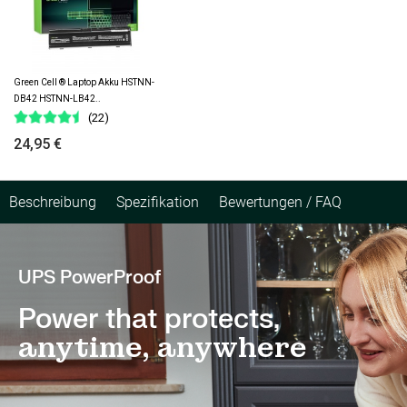
Green Cell ® Laptop Akku HSTNN-
DB42 HSTNN-LB42..
(22)
24,95 €
Beschreibung
Spezifikation
Bewertungen / FAQ
UPS PowerProof
Power that protects,
anytime, anywhere