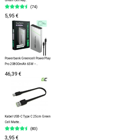
Green Cell Ray..
(74)
5,95 €
Powerbank Greencell PowerPlay
Pro 20800mAh 65W –..
46,39 €
Kabel USB-C Type C 25cm Green
Cell Matte..
(83)
3,95 €