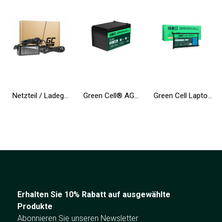
Netzteil / Ladegerät Green Cell PRO 20V 3.25A 65W für Lenovo B50-80 G50 G50-30 V130-15IKB V310-15IKB IdeaPad S500 ThinkPad S540
Green Cell® AGM Batterie 12V 12Ah Vlies Wartungsfrei Bleiakku für Elektro Spielzeug UPS Rollstuhl Fahrrad Echolot Scooter
Green Cell Laptop Akku WDX0R WDXOR für Dell Inspiron 13 5368 5378 5379 14 5482 15 5565 5567 5568 5570 5578 5579 7560 17 5770
Erhalten Sie 10% Rabatt auf ausgewählte
Produkte
Abonnieren Sie unseren Newsletter