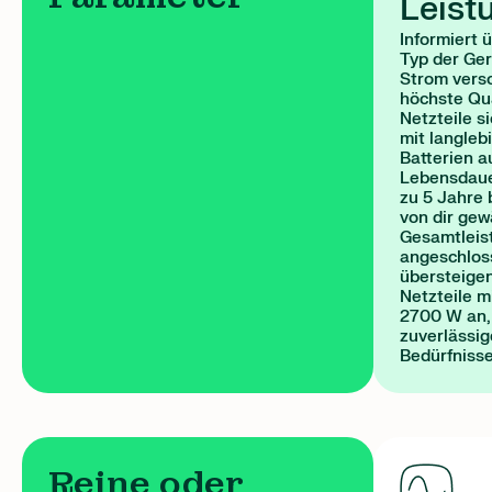
Leist
Informiert 
Typ der Ger
Strom vers
höchste Qua
Netzteile s
mit langleb
Batterien a
Lebensdauer
zu 5 Jahre 
von dir gew
Gesamtleis
angeschlos
übersteigen
Netzteile m
2700 W an,
zuverlässig
Bedürfniss
Reine oder