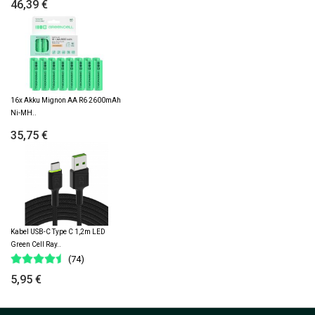
46,39 €
16x Akku Mignon AA R6 2600mAh
Ni-MH..
35,75 €
Kabel USB-C Type C 1,2m LED
Green Cell Ray..
(74)
5,95 €