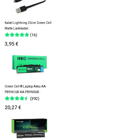
Kabel Lightning 25cm Green Cell
Matte Ladekabel..
(16)
3,95 €
Green Cell ® Laptop Akku AA-
PB9NC6B AA-PB9NS6B..
(392)
20,27 €