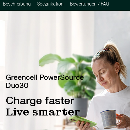
Beschreibung
Spezifikation
Bewertungen / FAQ
Greencell PowerSource
Duo30
Charge faster
Live smarter