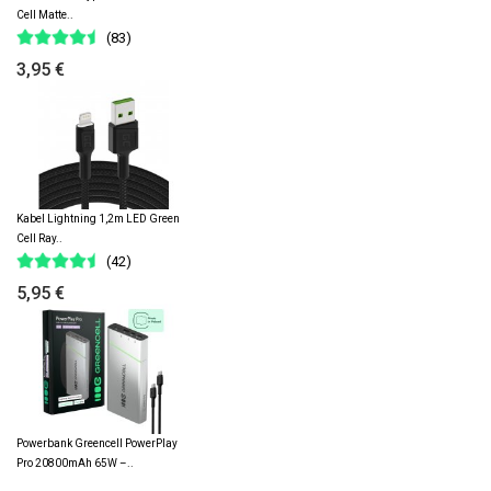
Cell Matte..
(83)
3,95 €
Kabel Lightning 1,2m LED Green
Cell Ray..
(42)
5,95 €
Powerbank Greencell PowerPlay
Pro 20800mAh 65W –..