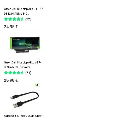
Green Cell ® Laptop Akku HSTNN-
DB42 HSTNN-LB42..
(22)
24,95 €
Green Cell ® Laptop Akku VGP-
BPS26 für SONY VAIO..
(51)
28,98 €
Kabel USB-C Type C 25cm Green