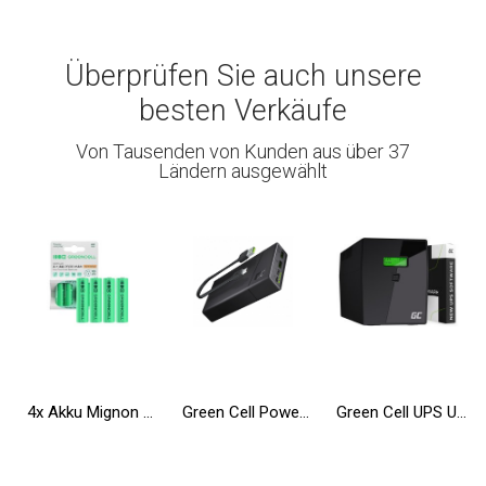
Überprüfen Sie auch unsere
besten Verkäufe
Von Tausenden von Kunden aus über 37
Ländern ausgewählt
4x Akku Mignon AA R6 2600mAh Ni-MH Wiederaufladbare Batterie Green Cell
Green Cell Powerbank 20000mAh 18W PD USB C Externer Handyakkus GC PowerPlay20 mit Schnellladung für iPhone 15 14 13 12, Samsung
Green Cell UPS USV 2000VA 1200W Unterbrechungsfreie Stromversorgung mit LCD Display und Überspannungsschutz 230V