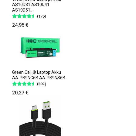
AS10D31 AS10D41
AS10D51..
(175)
24,95 €
Green Cell ® Laptop Akku
AA-PB9NC6B AA-PB9NS6B..
(392)
20,27 €