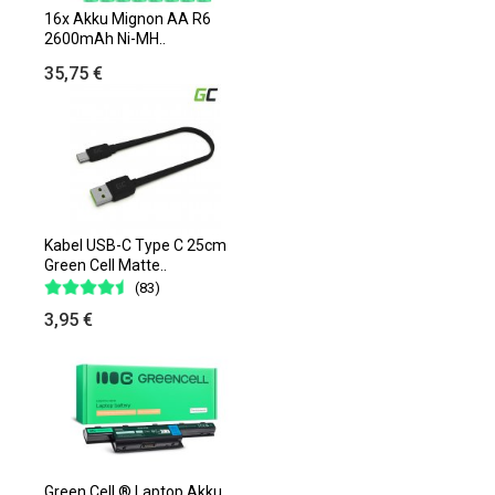
16x Akku Mignon AA R6
2600mAh Ni-MH..
35,75 €
Kabel USB-C Type C 25cm
Green Cell Matte..
(83)
3,95 €
Green Cell ® Laptop Akku