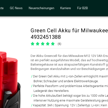
kte
GC News
Neuerscheinungen
Karriere
Für B2B
Green Cell Akku für Milwauke
4932451388
(6)
Der Akku Greencell für das Milwaukee M12 12V 3Ah Er
ist ein perfekt ausgeführtes Modell, das auf hochwertig
Batteriegehäuse ist aus strapazierfähigem Kunststoff g
Bedingungen standzuhalten und vor Beschädigungen z
Der Green Cell Akku mit Li-Ion-Zellen ermöglicht maxim
Bohrer, Schrauber und andere Elektrowerkzeuge.
Perfekte Passform und problemlose Arbeitsgarantie mi
Ladegerät des Herstellers.
Die hohe Akkulaufzeit beträgt sogar bis zu 1000 volle L
intensiver Nutzung eine maximale Geräteleistung gewä
Kapazität: 3Ah | Spannung: 12V | Zellentyp: Li-Ion | Kei