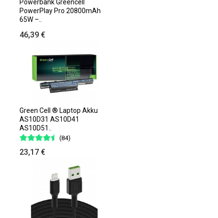
Powerbank Greencell
PowerPlay Pro 20800mAh
65W –..
46,39 €
Green Cell ® Laptop Akku
AS10D31 AS10D41
AS10D51..
(84)
23,17 €