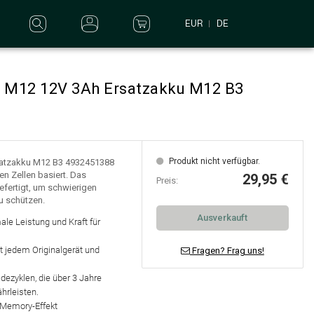
DE
EUR
e M12 12V 3Ah Ersatzakku M12 B3
Produkt nicht verfügbar.
satzakku M12 B3 4932451388
en Zellen basiert. Das
29,95 €
Preis:
efertigt, um schwierigen
u schützen.
Ausverkauft
ale Leistung und Kraft für
t jedem Originalgerät und
Fragen? Frag uns!
adezyklen, die über 3 Jahre
hrleisten.
n Memory-Effekt