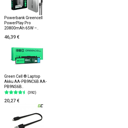
Powerbank Greencell
PowerPlay Pro
20800mAh 65W –..
46,39 €
Green Cell ® Laptop
Akku AA-PB9NC6B AA-
PB9NS6B..
(392)
20,27 €