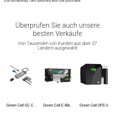
craftsmanship, I am satisfied with the purchase.
Überprüfen Sie auch unsere
besten Verkäufe
Von Tausenden von Kunden aus über 37
Ländern ausgewählt
Green Cell GC Connect HUB USB-C PD 85W 7in1 3xUSB-A 3.1 HDMI 4K 60Hz SD microSD für Apple MacBook M1/M2, Lenovo, Asus, Dell XPS
Green Cell E-Bike Akku 36V 10.4Ah 374Wh Silverfish Elektrofahrrad 2 Pin für Zündapp, Telefunken, Ancheer mit Ladegerät
Green Cell UPS USV 2000VA 1200W Unterbrechungsfreie Stromversorgung mit LCD Display und Überspannungsschutz 230V