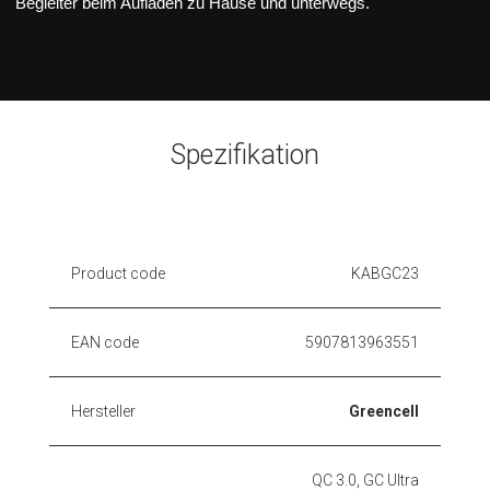
Begleiter beim Aufladen zu Hause und unterwegs.
Spezifikation
Product code
KABGC23
EAN code
5907813963551
Hersteller
Greencell
QC 3.0, GC Ultra