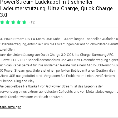
PowerStream Ladekabel mit schneller
Ladeunterstützung, Ultra Charge, Quick Charge
3.0
(13)
GC PowerStream USB-A-Micro-USB Kabel - 30 cm langes
- schnelles Aufladen 
Datenübertragung, entwickelt, um die Erwartungen der anspruchsvollsten Benut
zu erfüllen
Dank der Unterstützung von
Quick Charge 3.0, GC Ultra Charge, Samsung AFC,
Huawei FCP / SCP-Schnellladestandard
s und 480 Mps-Datenübertragung eignet
sich das Kabel perfekt für Ihre modernen Geräte mit einem Micro-USB-Anschlu
GC Power Stream gewährleistet einen
perfekten Betrieb mit allen Geräten
, die m
Micro-USB ausgestattet sind. Vergessen Sie Probleme mit nicht zertifiziertem
Zubehör - Plug and Play
Die beispiellose Haltbarkeit
von GC Power Stream ist das Ergebnis der
Verwendung eines extrem abriebfesten Geflechts und von Metallabdeckungen, d
beide Stecker wirksam vor Bruch schützen
tails anzeigen