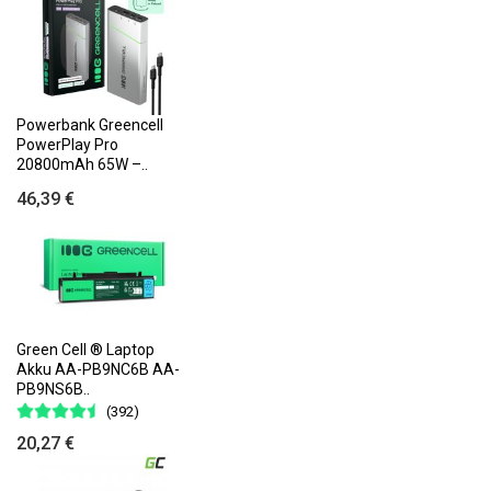
Powerbank Greencell
PowerPlay Pro
20800mAh 65W –..
46,39 €
Green Cell ® Laptop
Akku AA-PB9NC6B AA-
PB9NS6B..
(392)
20,27 €