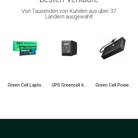
Von Tausenden von Kunden aus über 37
Ländern ausgewählt
Green Cell Laptop Akku WDX0R WDXOR für Dell Inspiron 13 5368 5378 5379 14 5482 15 5565 5567 5568 5570 5578 5579 7560 17 5770
UPS Greencell 650VA 360W PowerProof mit LCD-Display
Green Cell Powerbank 20000mAh 18W PD USB C Externer Handyakkus GC PowerPlay20 mit Schnellladung für iPhone 15 14 13 12, Samsung