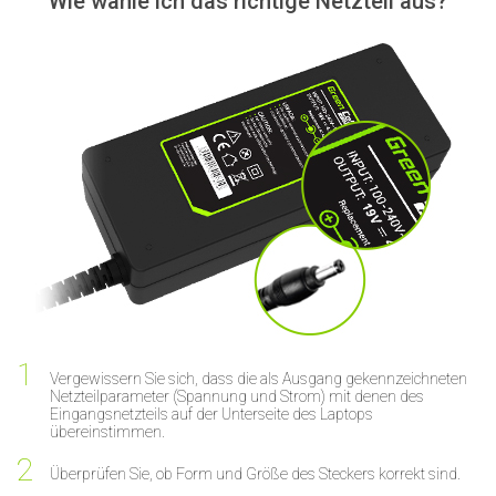
Wie wähle ich das richtige Netzteil aus?
Vergewissern Sie sich, dass die als Ausgang gekennzeichneten
Netzteilparameter (Spannung und Strom) mit denen des
Eingangsnetzteils auf der Unterseite des Laptops
übereinstimmen.
Überprüfen Sie, ob Form und Größe des Steckers korrekt sind.