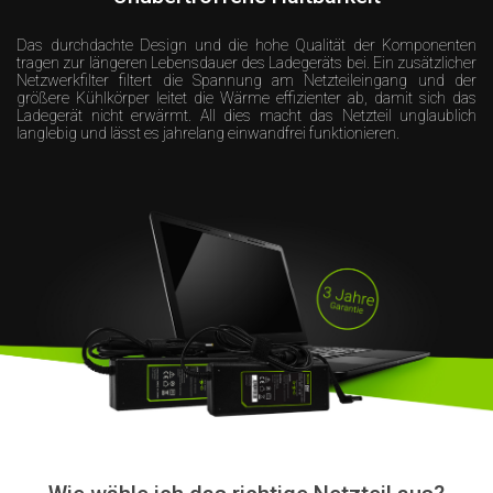
Das durchdachte Design und die hohe Qualität der Komponenten
tragen zur längeren Lebensdauer des Ladegeräts bei. Ein zusätzlicher
Netzwerkfilter filtert die Spannung am Netzteileingang und der
größere Kühlkörper leitet die Wärme effizienter ab, damit sich das
Ladegerät nicht erwärmt. All dies macht das Netzteil unglaublich
langlebig und lässt es jahrelang einwandfrei funktionieren.