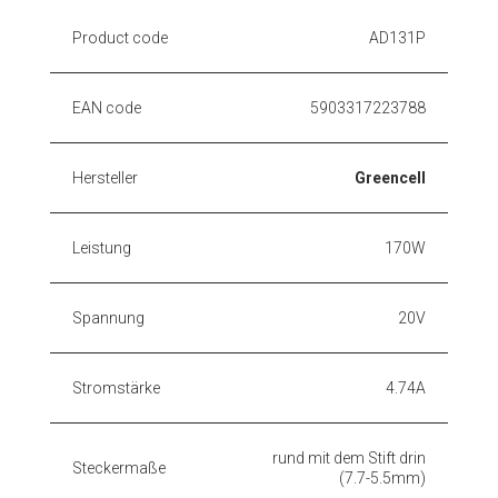
Product code
AD131P
EAN code
5903317223788
Hersteller
Greencell
Leistung
170W
Spannung
20V
Stromstärke
4.74A
rund mit dem Stift drin
Steckermaße
(7.7-5.5mm)