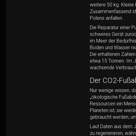
weitere 50 kg. Kleine
Zusammenfassend stell
Polens anfallen.
Die Reparatur
einer P
schweres Gerät zurück
im Meer der Bedürfniss
Boden und Wasser nic
Die erhaltenen Zahlen
etwa 15 Tonnen. Im J
wachsende Verbraucher
Der CO2-Fußab
Nur wenige wissen, d
„ökologische Fußabdru
Ressourcen ein Mensch
Planeten ist, sie wie
gebraucht werden, u
Laut Daten aus dem Ja
zu regenerieren, währ