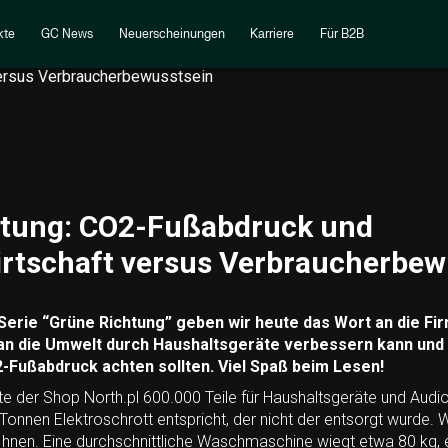
kte
GC News
Neuerscheinungen
Karriere
Für B2B
htung: CO2-Fußabdruck und
irtschaft versus Verbraucherbew
erie “Grüne Richtung” geben wir heute das Wort an die Fir
an die Umwelt durch Haushaltsgeräte verbessern kann und
-Fußabdruck achten sollten. Viel Spaß beim Lesen!
e der Shop North.pl 600.000 Teile für Haushaltsgeräte und Audi
onnen Elektroschrott entspricht, der nicht der entsorgt wurde
 Ihnen. Eine durchschnittliche Waschmaschine wiegt etwa 80 kg,