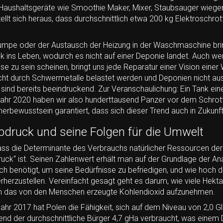
 Haushaltsgeräte wie Smoothie Maker, Mixer, Staubsauger wiegen 
t sich heraus, dass durchschnittlich etwa 200 kg Elektroschrot
umpe oder der Austausch der Heizung in der Waschmaschine bri
 ins Leben, wodurch es nicht auf einer Deponie landet. Auch wen
e zu sein scheinen, bringt uns jede Reparatur einer Vision einer W
ht durch Schwermetalle belastet werden und Deponien nicht aus 
 sind bereits beeindruckend. Zur Veranschaulichung: Ein Tank ei
ahr 2020 haben wir also hunderttausend Panzer vor dem Schrott
bewusstsein garantiert, dass sich dieser Trend auch in Zukunft 
druck und seine Folgen für die Umwelt
ass die Determinante des Verbrauchs natürlicher Ressourcen de
ck“ ist. Seinen Zahlenwert erhält man auf der Grundlage der Ana
 benötigt, um seine Bedürfnisse zu befriedigen, und wie hoch d
derherzustellen. Vereinfacht gesagt geht es darum, wie viele Hekt
m das von den Menschen erzeugte Kohlendioxid aufzunehmen.
hr 2017 hat Polen die Fähigkeit, sich auf dem Niveau von 2,0 Gl
end der durchschnittliche Bürger 4,7 gHa verbraucht, was einem D