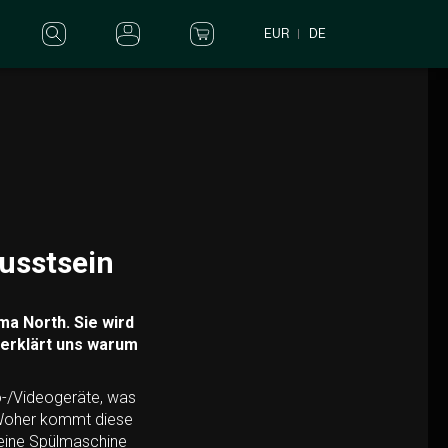
EUR
DE
usstsein
ma North. Sie wird
 erklärt uns warum
o-/Videogeräte, was
. Woher kommt diese
 eine Spülmaschine