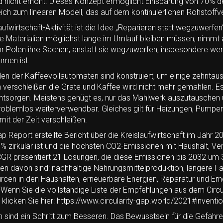
 nicht erhöht. Dieses Konzept ermöglicht Einsparung von 70% de
ch zum linearen Modell, das auf dem kontinuierlichen Rohstoffv
laufwirtschaft-Aktivität ist die Idee „Reparieren statt wegzuwerfe
e Materialien möglichst lange im Umlauf bleiben müssen, nimmt 
r Polen ihre Sachen, anstatt sie wegzuwerfen, insbesondere wen
men ist.
len der Kaffeevollautomaten sind konstruiert, um einige zehnta
verschleißen die Grate und Kaffee wird nicht mehr gemahlen. Es 
entsorgen. Meistens genügt es, nur das Mahlwerk auszutauschen 
oblemlos weiterverwendbar. Gleiches gilt für Heizungen, Pumpe
mit der Zeit verschleißen.
p Report erstellte Bericht über die Kreislaufwirtschaft im Jahr 20
,6% zirkulär ist und die höchsten CO2-Emissionen mit Haushalt, V
CGR präsentiert 21 Lösungen, die diese Emissionen bis 2032 um 
ten davon sind: nachhaltige Nahrungsmittelproduktion, längere F
cen in den Haushalten, erneuerbare Energien, Reparatur und Er
.
Wenn Sie die vollständige Liste der Empfehlungen aus dem Circu
licken Sie hier: https://www.circularity-gap.world/2021#inventi
 sind ein Schritt zum Besseren. Das Bewusstsein für die Gefahre