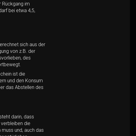
her Rückgang im
arf bei etwa 4,5,
erechnet sich aus der
ung von z.B. der
vorlieben, des
ortbewegt.
hein ist die
ndern und den Konsum
der das Abstellen des
steht darin, dass
 verbleiben die
n muss und, auch das