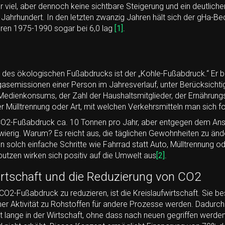
hr viel, aber dennoch keine sichtbare Steigerung und ein deutlic
 Jahrhundert. In den letzten zwanzig Jahren hält sich der gHa-Bed
hren 1975-1990 sogar bei 6,0 lag
[1]
.
e des ökologischen Fußabdrucks ist der „Kohle-Fußabdruck.“ Er b
semissionen einer Person im Jahresverlauf, unter Berücksichtig
edienkonsums, der Zahl der Haushaltsmitglieder, der Ernährungs
er Mülltrennung oder Art, mit welchen Verkehrsmitteln man sich f
 CO2-Fußabdruck ca. 10 Tonnen pro Jahr, aber entgegen dem Ansc
hwierig. Warum? Es reicht aus, die täglichen Gewohnheiten zu ä
 solch einfache Schritte wie Fahrrad statt Auto, Mülltrennung o
tzen wirken sich positiv auf die Umwelt aus
[2]
.
irtschaft und die Reduzierung von CO2
CO2-Fußabdruck zu reduzieren, ist die Kreislaufwirtschaft. Sie be
ner Aktivität zu Rohstoffen für andere Prozesse werden. Dadurch
 lange in der Wirtschaft, ohne dass nach neuen gegriffen werde