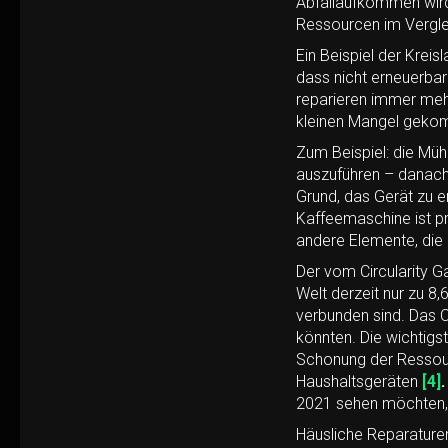
Abfallaufkommen wird
Ressourcen im Verglei
Ein Beispiel der Kreis
dass nicht erneuerbar
reparieren immer meh
kleinen Mangel gekom
Zum Beispiel: die Müh
auszuführen – danach 
Grund, das Gerät zu 
Kaffeemaschine ist pr
andere Elemente, die 
Der vom Circularity Ga
Welt derzeit nur zu 8
verbunden sind. Das 
könnten. Die wichtigs
Schonung der Ressour
Haushaltsgeräten
[4]
2021 sehen möchten, k
Häusliche Reparaturen