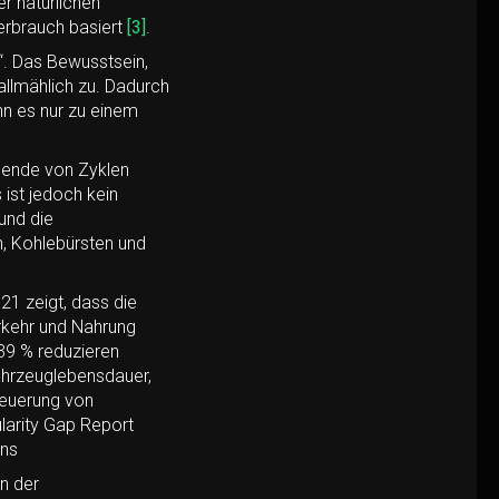
r natürlichen
erbrauch basiert
[3]
.
n“. Das Bewusstsein,
allmählich zu. Dadurch
n es nur zu einem
usende von Zyklen
ist jedoch kein
und die
n, Kohlebürsten und
21 zeigt, dass die
erkehr und Nahrung
39 % reduzieren
ahrzeuglebensdauer,
neuerung von
larity Gap Report
ons
n der