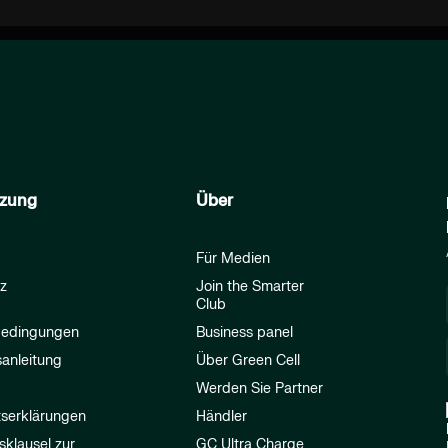
tzung
Über
Für Medien
z
Join the Smarter
Club
bedingungen
Business panel
anleitung
Über Green Cell
Werden Sie Partner
tserklärungen
Händler
sklausel zur
GC Ultra Charge