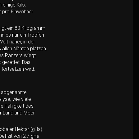
einige Kilo.
t pro Einwohner
ngt ein 80 Kilogramm
n es nur ein Tropfen
elt näher, in der
allen Nähten platzen.
nes Panzers wiegt
 gerettet. Das
fortsetzen wird.
r sogenannte
lyse, wie viele
ie Fähigkeit des
ar Land und Meer
obaler Hektar (gHa)
efizit von 2,7 gHa