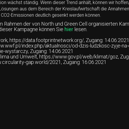
ion wächst ständig. Wenn dieser Trend anhält, können wir hoff
Lösungen aus dem Bereich der Kreislaufwirtschaft die Annahme
ie CO2-Emissionen deutlich gesenkt werden können.
im Rahmen der von North und Green Cell organisierten Ka
 dieser Kampagne können Sie
hier
lesen.
ork, https://data.footprintnetwork.org/, Zugang: 14.06.202
w.wwf.pl/index.php/aktualnosci/od-dzis-ludzkosc-zyje-na-
ie-wystarczy, Zugang: 14.06.2021
Klima und Umwelt, https://www.gov.pl/web/klimat/goz, Zug
.circularity-gap.world/2021, Zugang: 16.06.2021