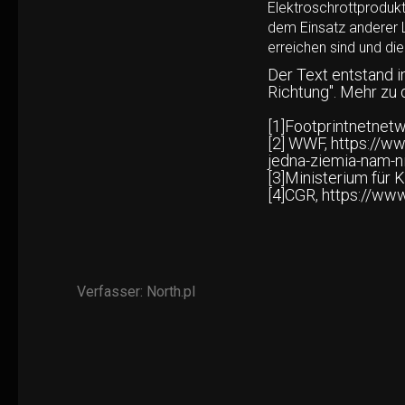
Elektroschrottprodukt
dem Einsatz anderer 
erreichen sind und d
Der Text entstand 
Richtung". Mehr zu
[1]Footprintnetnetw
[2] WWF, https://ww
jedna-ziemia-nam-n
[3]Ministerium für 
[4]CGR, https://www
Verfasser:
North.pl