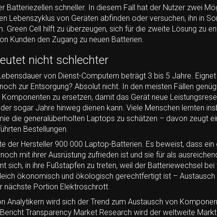
r Batteriezellen schneller. In diesem Fall hat der Nutzer zwei Mö
ten Lebenszyklus von Geräten abfinden oder versuchen, ihn in S
. Green Cell hilft zu überzeugen, sich für die zweite Lösung zu e
von Kunden den Zugang zu neuen Batterien.
utet nicht schlechter
 Lebensdauer von Dienst-Computern beträgt 3 bis 5 Jahre. Eignet
 noch zur Entsorgung? Absolut nicht. In den meisten Fällen genügt
e Komponenten zu ersetzen, damit das Gerät neue Leistungsrese
der sogar Jahre hinweg dienen kann. Viele Menschen lernten i
e die generalüberholten Laptops zu schätzen – davon zeugt ein
ührten Bestellungen.
e der Hersteller 900 000 Laptop-Batterien. Es beweist, dass ein
och mit ihrer Ausrüstung zufrieden ist und sie für als ausreichen
hnt sich, in ihre Fußstapfen zu treten, weil der Batteriewechsel bei
leich ökonomisch und ökologisch gerechtfertigt ist – Austausch 
 nächste Portion Elektroschrott.
n Analytikern wird sich der Trend zum Austausch von Kompone
 Bericht Transparency Market Research wird der weltweite Markt