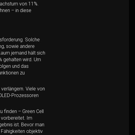
 Wachstum von 11%.
hnen – in diese
usforderung. Solche
ung, sowie andere
 Kaum jemand hält sich
% gehalten wird. Um
folgen und das
unktionen zu
verlängern. Viele von
MOLED-Prozessoren
u finden – Green Cell
vorbereitet. Im
ebnis ist. Bevor man
Fähigkeiten objektiv