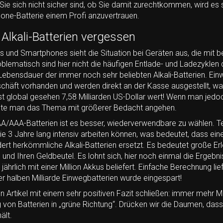
ie sich nicht sicher sind, ob Sie damit zurechtkommen, wird es s
one-Batterie einem Profi anzuvertrauen.
 Alkali-Batterien vergessen
s und Smartphones sieht die Situation bei Geräten aus, die mit be
blematisch sind hier nicht die häufigen Entlade- und Ladezyklen
 Lebensdauer der immer noch sehr beliebten Alkali-Batterien. E
eschäft vorhanden und werden direkt an der Kasse ausgestellt, 
ist global gesehen 7,58 Milliarden US-Dollar wert! Wenn man jed
lte man das Thema mit größerer Bedacht angehen.
A/AAA-Batterien ist es besser, wiederverwendbare zu wählen. Te
ie 3 Jahre lang intensiv arbeiten können, was bedeutet, dass ei
ert herkömmliche Alkali-Batterien ersetzt. Es bedeutet große Erl
und Ihren Geldbeutel. Es lohnt sich, hier noch einmal die Ergebn
 jährlich mit einer Million Akkus beliefert. Einfache Berechnung lie
er halben Milliarde Einwegbatterien wurde eingespart!
n Artikel mit einem sehr positiven Fazit schließen: immer mehr 
on Batterien in „grüne Richtung“. Drücken wir die Daumen, dass
ält.