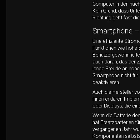
Computer in den nächs
Kein Grund, dass Unte
Richtung geht fast di
Smartphone – k
Eine effiziente Strom
Funktionen wie hohe B
Benutzergewohnheiten,
auch daran, das der Z
lange Freude an hoher
Smartphone nicht für
deaktivieren.
Auch die Hersteller v
ihnen erklären Imple
oder Displays, die e
Wenn die Batterie denn
hat Ersatzbatterien f
vergangenen Jahr wur
Komponenten selbststä