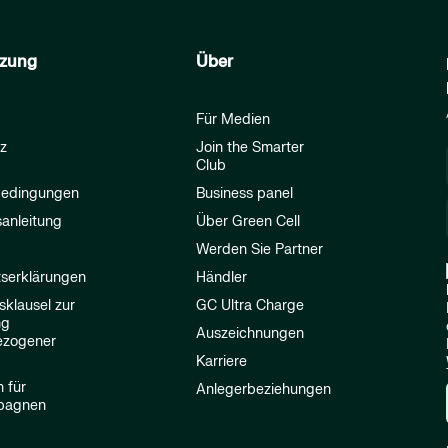
tzung
Über
Für Medien
z
Join the Smarter
Club
bedingungen
Business panel
anleitung
Über Green Cell
Werden Sie Partner
tserklärungen
Händler
sklausel zur
GC Ultra Charge
ng
Auszeichnungen
ezogener
Karriere
n für
Anlegerbeziehungen
pagnen