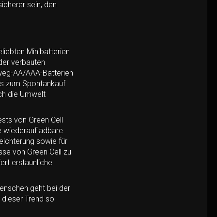
icherer sein, den
liebten Minibatterien
 der verbauten
inweg-AA/AAA-Batterien
was zum Spontankauf
och die Umwelt
sts von Green Cell
ne wiederaufladbare
eichterung sowie für
isse von Green Cell zu
fert erstaunliche
Menschen geht bei der
 dieser Trend so