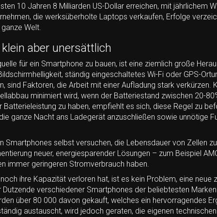
ten 10 Jahren 8 Milliarden US-Dollar erreichen, mit jährlichem
rnehmen, die werksüberholte Laptops verkaufen, Erfolge verzeic
e ganze Welt.
lein aber unersättlich
quelle für ein Smartphone zu bauen, ist eine ziemlich große Hera
ildschirmhelligkeit, ständig eingeschaltetes Wi-Fi oder GPS-Ort
 sind Faktoren, die Arbeit mit einer Aufladung stark verkürzen.
ellabbau minimiert wird, wenn der Batteriestand zwischen 20-80
 Batterieleistung zu haben, empfiehlt es sich, diese Regel zu be
 die ganze Nacht ans Ladegerät anzuschließen sowie unnötige F
on Smartphones selbst versuchen, die Lebensdauer von Zellen zu 
mentierung neuer, energiesparender Lösungen – zum Beispiel A
inen immer geringeren Stromverbrauch haben.
och ihre Kapazität verloren hat, ist es kein Problem, eine neue z
ür Dutzende verschiedener Smartphones der beliebtesten Marken 
den über 80 000 davon gekauft, welches ein hervorragendes Erg
ndig austauscht, wird jedoch geraten, die eigenen technischen 