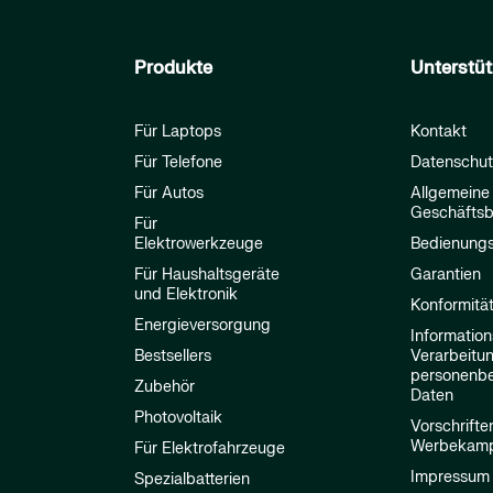
Produkte
Unterstü
Für Laptops
Kontakt
Für Telefone
Datenschut
Für Autos
Allgemeine
Geschäfts
Für
Elektrowerkzeuge
Bedienungs
Für Haushaltsgeräte
Garantien
und Elektronik
Konformitä
Energieversorgung
Information
Bestsellers
Verarbeitu
personenb
Zubehör
Daten
Photovoltaik
Vorschrifte
Werbekam
Für Elektrofahrzeuge
Impressum
Spezialbatterien