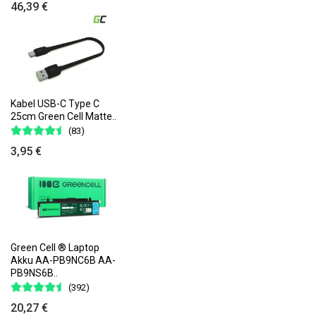
46,39 €
Kabel USB-C Type C
25cm Green Cell Matte..
(83)
3,95 €
Green Cell ® Laptop
Akku AA-PB9NC6B AA-
PB9NS6B..
(392)
20,27 €