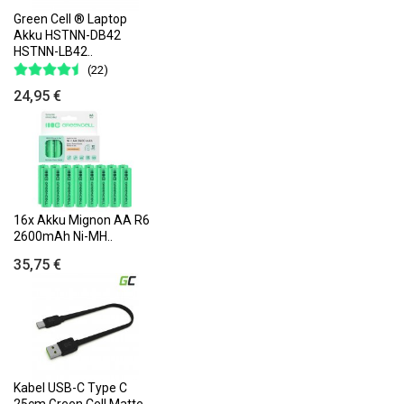
Green Cell ® Laptop
Akku HSTNN-DB42
HSTNN-LB42..
(22)
24,95 €
16x Akku Mignon AA R6
2600mAh Ni-MH..
35,75 €
Kabel USB-C Type C
25cm Green Cell Matte..