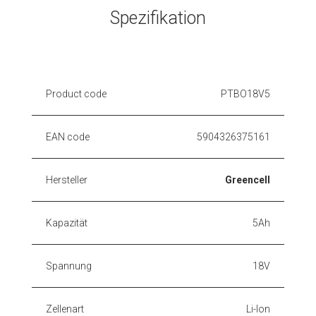
Spezifikation
Product code
PTBO18V5
EAN code
5904326375161
Hersteller
Greencell
Kapazität
5Ah
Spannung
18V
Zellenart
Li-Ion