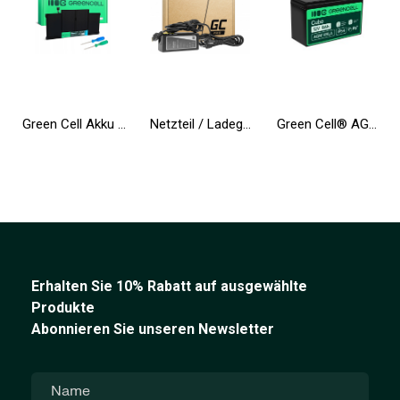
Green Cell Akku A1377 A1405 A1496 für Apple MacBook Air 13 A1369 A1466
Netzteil / Ladegerät Green Cell PRO 20V 3.25A 65W für Lenovo B50-80 G50 G50-30 V130-15IKB V310-15IKB IdeaPad S500 ThinkPad S540
Green Cell® AGM Batterie 12V 9Ah Vlies Wartungsfrei Bleiakku für USV Backup Notstrom Alarm Telekomunikation Spielzeugauto
Erhalten Sie 10% Rabatt auf ausgewählte
Produkte
Abonnieren Sie unseren Newsletter