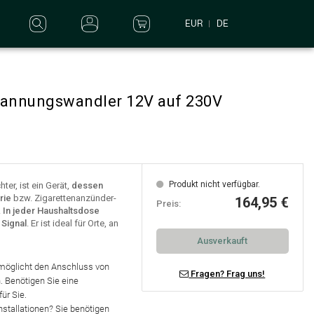
EUR
DE
pannungswandler 12V auf 230V
Produkt nicht verfügbar.
er, ist ein Gerät,
dessen
rie
bzw. Zigarettenanzünder-
164,95 €
Preis:
.
In jeder Haushaltsdose
 Signal
. Er ist ideal für Orte, an
Ausverkauft
rmöglicht den Anschluss von
Fragen? Frag uns!
n. Benötigen Sie eine
für Sie.
nstallationen?
Sie benötigen