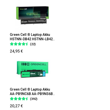
Green Cell ® Laptop Akku
HSTNN-DB42 HSTNN-LB42..
(22)
24,95 €
Green Cell ® Laptop Akku
AA-PB9NC6B AA-PB9NS6B..
(392)
20,27 €