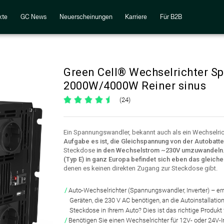
kte
GC News
Neuerscheinungen
Karriere
Für B2B
Green Cell® Wechselrichter S
2000W/4000W Reiner sinus
(24)
Ein Spannungswandler, bekannt auch als ein Wechselricht
Aufgabe es ist, die Gleichspannung von der Autobatte
Steckdose
in den Wechselstrom ~230V umzuwandeln
(Typ E) in ganz Europa befindet sich eben das gleiche
denen es keinen direkten Zugang zur Steckdose gibt.
Auto-Wechselrichter
(Spannungswandler, Inverter) – e
Geräten, die 230 V AC benötigen, an die Autoinstallatio
Steckdose in Ihrem Auto?
Dies ist das richtige Produkt 
Benötigen Sie einen Wechselrichter für
12V- oder 24V-I