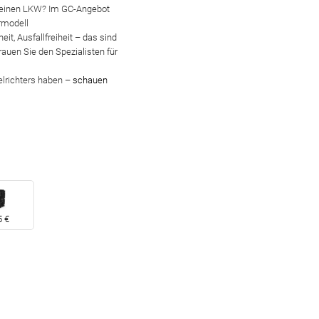
 einen LKW?
Im GC-Angebot
rmodell
heit
,
Ausfallfreiheit
– das sind
rauen Sie den Spezialisten für
elrichters haben –
schauen
5 €